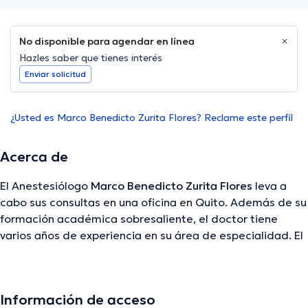
No disponible para agendar en línea
Hazles saber que tienes interés
Enviar solicitud
¿Usted es Marco Benedicto Zurita Flores? Reclame este perfil
Acerca de
El Anestesiólogo
Marco Benedicto Zurita Flores
leva a
cabo sus consultas en una oficina en Quito. Además de su
formación académica sobresaliente, el doctor tiene
varios años de experiencia en su área de especialidad. El
Dr. tiene numerosos años de experiencia laboral en su
disciplina. Al mismo tiempo, él se ha desempeñado como
miembro de diversas asociaciones médicas. Marco
Información de acceso
Benedicto Zurita Flores ha contribuido en considerables