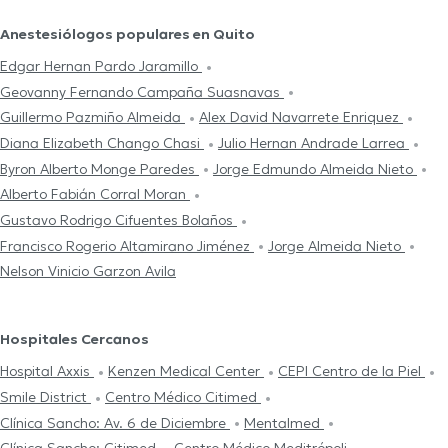
Anestesiólogos populares en Quito
Edgar Hernan Pardo Jaramillo
Geovanny Fernando Campaña Suasnavas
Guillermo Pazmiño Almeida
Alex David Navarrete Enriquez
Diana Elizabeth Chango Chasi
Julio Hernan Andrade Larrea
Byron Alberto Monge Paredes
Jorge Edmundo Almeida Nieto
Alberto Fabián Corral Moran
Gustavo Rodrigo Cifuentes Bolaños
Francisco Rogerio Altamirano Jiménez
Jorge Almeida Nieto
Nelson Vinicio Garzon Avila
Hospitales Cercanos
Hospital Axxis
Kenzen Medical Center
CEPI Centro de la Piel
Smile District
Centro Médico Citimed
Clínica Sancho: Av. 6 de Diciembre
Mentalmed