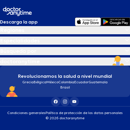
Descarga la app
Regiones
Especialidades
Búsqueda por
doctoranytime
Revolucionamos la salud a nivel mundial
Grecia
Bélgica
México
Colombia
Ecuador
Guatemala
Brasil
Condiciones generales
Política de protección de los datos personales
© 2026 doctoranytime