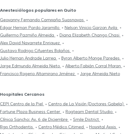
Anestesiólogos populares en Quito
Geovanny Fernando Campaña Suasnavas
Edgar Hernan Pardo Jaramillo
Nelson Vinicio Garzon Avila
Guillermo Pazmiño Almeida
Diana Elizabeth Chango Chasi
Alex David Navarrete Enriquez
Gustavo Rodrigo Cifuentes Bolaños
Julio Hernan Andrade Larrea
Byron Alberto Monge Paredes
Jorge Edmundo Almeida Nieto
Alberto Fabián Corral Moran
Francisco Rogerio Altamirano Jiménez
Jorge Almeida Nieto
Hospitales Cercanos
CEPI Centro de la Piel
Centro de La Visión (Doctores Gabela)
Fortune Plaza Business Center
Rogteam Dental Studio
Clínica Sancho: Av. 6 de Diciembre
Smile District
Rgp Orthodentis
Centro Médico Citimed
Hospital Axxis