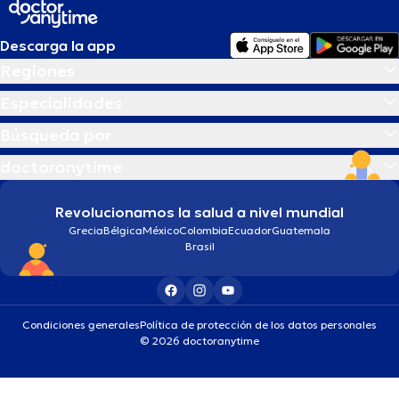
Descarga la app
Regiones
Especialidades
Búsqueda por
doctoranytime
Revolucionamos la salud a nivel mundial
Grecia
Bélgica
México
Colombia
Ecuador
Guatemala
Brasil
Condiciones generales
Política de protección de los datos personales
© 2026 doctoranytime