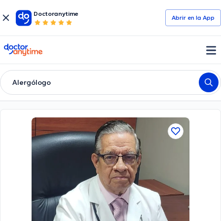
Doctoranytime
Abrir en la App
doctoranytime
Alergólogo