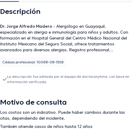
Descripción
Dr. Jorge Alfredo Madero
- Alergólogo en Guayaquil,
especializado en alergia e inmunología para niños y adultos. Con
formación en el Hospital General del Centro Médico Nacional del
Instituto Mexicano del Seguro Social, ofrece tratamientos
avanzados para diversas alergias. Registro profesional
SENESCYT. Agenda tu cita con el Dr. Madero para obtener un
diagnóstico preciso y tratamiento efectivo.
Cédula profesional: 1006R-08-1358
La descripción fue editada por el equipo de doctoranytime, con base en
información verificada.
Motivo de consulta
Los costos son un indicativo. Puede haber cambios durante las
citas, dependiendo del incidente.
También atiende casos de niños hasta 12 años