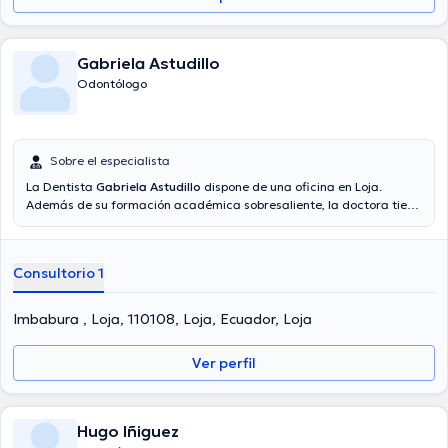
Gabriela Astudillo
Odontólogo
Sobre el especialista
La Dentista
Gabriela Astudillo
dispone de una oficina en Loja.
Además de su formación académica sobresaliente, la doctora tiene
varios años de experiencia en su área de especialidad. La doctora
tiene varios años de experiencia laboral en su área de
especialización. Así mismo, ella se ha destacados como miembro de
Consultorio 1
diversas asociaciones médicas. Gabriela Astudillo ha participado en
innumerables conferencias con la intención de lograr tener una
formación continua en su temática de especialización y ha
Imbabura , Loja, 110108, Loja, Ecuador, Loja
compartido diversas ediciones.
Ver perfil
Hugo Iñiguez