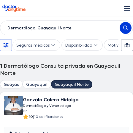
doctoranytime
Dermatólogo, Guayaquil Norte
Seguros médicos
Disponibilidad
Motivo de co
1
Dermatólogo Consulta privada en Guayaquil
Norte
Guayas
Guayaquil
Guayaquil Norte
Gonzalo Calero Hidalgo
Dermatólogo y Venereologo
Dr.
|
10
10 calificaciones