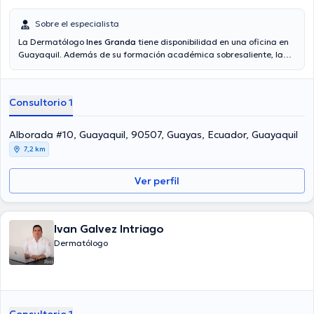
Sobre el especialista
La Dermatólogo
Ines Granda
tiene disponibilidad en una oficina en
Guayaquil. Además de su formación académica sobresaliente, la
doctora tiene experiencia en su área de especialidad. La doctora
posee años de experiencia laboral en su área de experiencia.
Además, ella se ha desempeñado como miembro de diversas
Consultorio 1
asociaciones médicas. Ines Granda ha formado parte en diversas
conferencias con el ideal de tener una formación continua en su
campo de especialización y ha compartido diferentes ediciones.
Alborada #10, Guayaquil, 90507, Guayas, Ecuador, Guayaquil
7,2 km
Ver perfil
Ivan Galvez Intriago
Dermatólogo