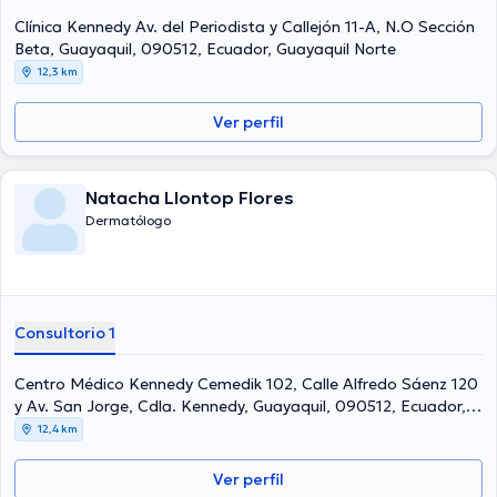
Clínica Kennedy Av. del Periodista y Callejón 11-A, N.O Sección
Beta, Guayaquil, 090512, Ecuador, Guayaquil Norte
12,3 km
Ver perfil
Natacha Llontop Flores
Dermatólogo
Consultorio 1
Centro Médico Kennedy Cemedik 102, Calle Alfredo Sáenz 120
y Av. San Jorge, Cdla. Kennedy, Guayaquil, 090512, Ecuador,
Guayaquil Norte
12,4 km
Ver perfil