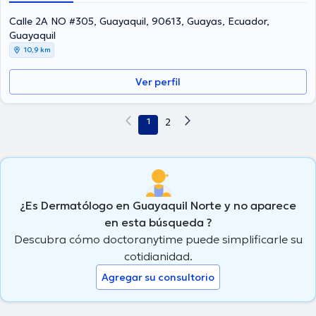
Moscoso Garcia ha intervenido en múltiples conferencias con la
meta de tener una formación continua en su temática de
Calle 2A NO #305, Guayaquil, 90613, Guayas, Ecuador,
especialización y ha compartido numerosas ediciones.
Guayaquil
10,9 km
Ver perfil
1
2
¿Es Dermatólogo en Guayaquil Norte y no aparece
en esta búsqueda ?
Descubra cómo doctoranytime puede simplificarle su
cotidianidad.
Agregar su consultorio