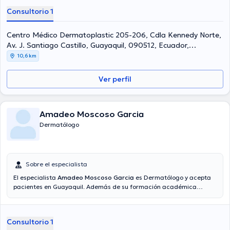
Consultorio 1
Centro Médico Dermatoplastic 205-206, Cdla Kennedy Norte,
Av. J. Santiago Castillo, Guayaquil, 090512, Ecuador,
Guayaquil
10,6 km
Ver perfil
Amadeo Moscoso Garcia
Dermatólogo
Sobre el especialista
El especialista
Amadeo Moscoso Garcia
es Dermatólogo y acepta
pacientes en Guayaquil. Además de su formación académica
sobresaliente, el doctor tiene varios años de experiencia en su área
de especialidad. El doctor tiene varios años de experiencia laboral
en su área de experiencia. Del mismo modo, él se ha desempeñado
Consultorio 1
como miembro de diversas asociaciones médicas. Amadeo