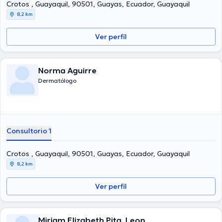
el ideal de tener una formación continua en su campo de
Crotos , Guayaquil, 90501, Guayas, Ecuador, Guayaquil
especialización y ha anunciado diversos comunicados.
8,2 km
Ver perfil
Norma Aguirre
Dermatólogo
Consultorio 1
Crotos , Guayaquil, 90501, Guayas, Ecuador, Guayaquil
8,2 km
Ver perfil
Miriam Elizabeth Pita Leon