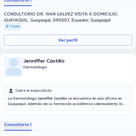
Consultorio 1
CONSULTORIO DR. IVAN GALVEZ VISITA A DOMICILIO,
GUAYAQUIL, Guayaquil, 090507, Ecuador, Guayaquil
7,4 km
Ver perfil
Jenniffer Castillo
Dermatólogo
Sobre el especialista
La Dermatólogo
Jenniffer Castillo
se encuentra en una oficina en
Guayaquil. Además de su formación académica sobresaliente, la
doctora tiene varios años de experiencia en su área de
especialidad. La profesional de la salud posee años de experiencia
laboral en su área de especialización. Por otra parte, ella se ha
Consultorio 1
desempeñado como miembro de diversas asociaciones médicas.
Jenniffer Castillo ha compartido en considerables conferencias con