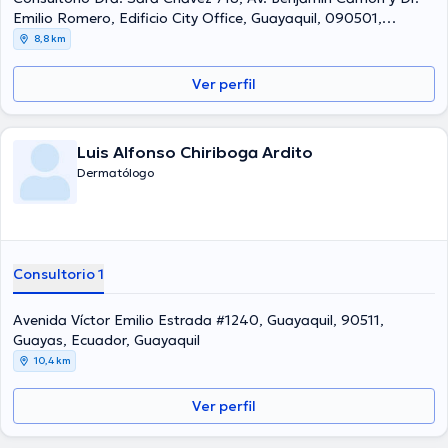
Emilio Romero, Edificio City Office, Guayaquil, 090501,
Ecuador, Guayaquil
8,8 km
Ver perfil
Luis Alfonso Chiriboga Ardito
Dermatólogo
Consultorio 1
Avenida Víctor Emilio Estrada #1240, Guayaquil, 90511,
Guayas, Ecuador, Guayaquil
10,4 km
Ver perfil