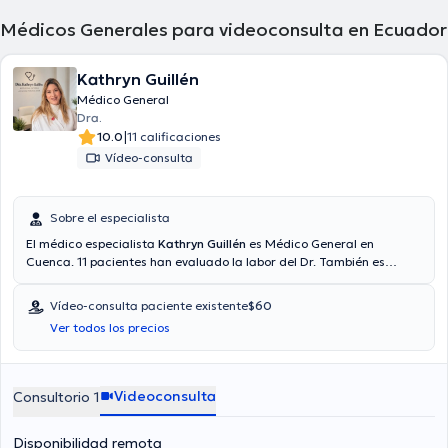
Médicos Generales para videoconsulta en Ecuador
Kathryn Guillén
Médico General
Dra.
|
10.0
11 calificaciones
Vídeo-consulta
Sobre el especialista
El médico especialista
Kathryn Guillén
es Médico General en
Cuenca. 11 pacientes han evaluado la labor del Dr. También es
posible agendar una consulta médica mediante consulta mediante
video. El doctor trabaja con las siguientes aseguradoras: Consulta
Vídeo-consulta paciente existente
$60
privada, Vía reembolso con cualquier aseguradora. El precio de la
Ver todos los precios
consulta con el Dr. Kathryn Guillén es de desde $20 hasta $40.
Algunos de los servicios médicos ofrecidos en el consultorio son:
Certificado médico, Control anual, COVID, Enfermedades crónicas.
Videoconsulta
Consultorio 1
Disponibilidad remota