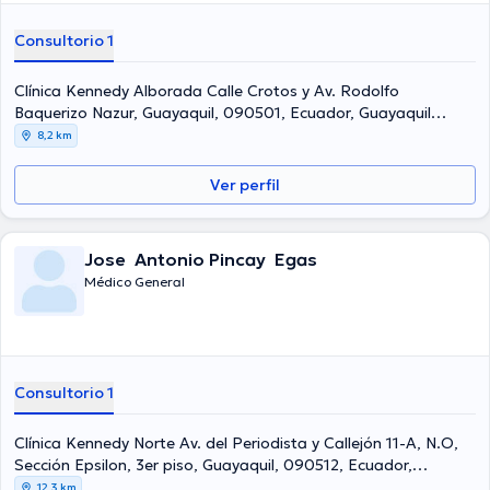
Consultorio 1
Clínica Kennedy Alborada Calle Crotos y Av. Rodolfo
Baquerizo Nazur, Guayaquil, 090501, Ecuador, Guayaquil
Norte
8,2 km
Ver perfil
Jose Antonio Pincay Egas
Médico General
Consultorio 1
Clínica Kennedy Norte Av. del Periodista y Callejón 11-A, N.O,
Sección Epsilon, 3er piso, Guayaquil, 090512, Ecuador,
Guayaquil Norte
12,3 km