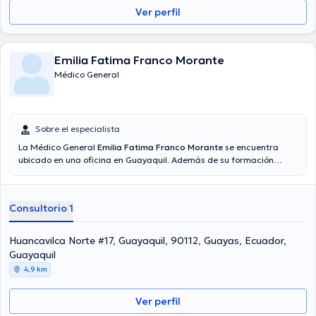
Ver perfil
Emilia Fatima Franco Morante
Médico General
Sobre el especialista
La Médico General
Emilia Fatima Franco Morante
se encuentra
ubicado en una oficina en Guayaquil. Además de su formación
académica sobresaliente, la doctora tiene amplios conocimientos
en su área de especialidad. La profesional de la salud posee años
de experiencia laboral en su campo de estudio. Adicionalmente, ella
Consultorio 1
se ha desempeñado como miembro de diversas asociaciones
médicas. Emilia Fatima Franco Morante ha intervenido en múltiples
conferencias con la finalidad de tener una formación continua en
Huancavilca Norte #17, Guayaquil, 90112, Guayas, Ecuador,
su temática de especialización y ha publicado diversas ediciones.
Guayaquil
4,9 km
Ver perfil