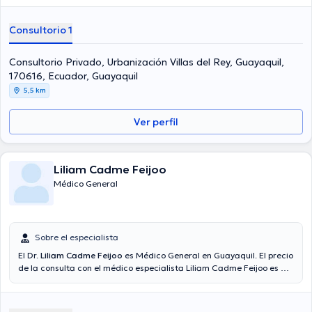
Consultorio 1
Consultorio Privado, Urbanización Villas del Rey, Guayaquil,
170616, Ecuador, Guayaquil
5,5 km
Ver perfil
Liliam Cadme Feijoo
Médico General
Sobre el especialista
El Dr.
Liliam Cadme Feijoo
es Médico General en Guayaquil. El precio
de la consulta con el médico especialista Liliam Cadme Feijoo es de
$25. Algunos de los servicios médicos ofrecidos en el consultorio son:
Control anual, Certificado médico, Enfermedades crónicas,
Curaciones y suturas.