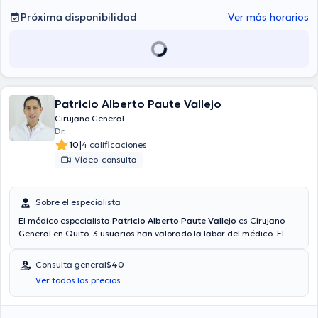
Guayaquil Norte
Próxima disponibilidad
Ver más horarios
Patricio Alberto Paute Vallejo
Cirujano General
Dr.
|
10
4 calificaciones
Vídeo-consulta
Sobre el especialista
El médico especialista
Patricio Alberto Paute Vallejo
es Cirujano
General en Quito. 3 usuarios han valorado la labor del médico. El Dr.
cuenta con servicio de video-consulta. El médico proporciona
mejores precios con las siguientes aseguradoras: Consulta privada,
Consulta general
$40
Plan Vital - Medicina Prepagada, Vía reembolso con cualquier
Ver todos los precios
aseguradora. El precio de la consulta con el médico Patricio Alberto
Paute Vallejo es de $40. Algunos de los servicios médicos ofrecidos
en el consultorio son: Apendicitis, Cirugía digestiva, Hernias, Cirugía