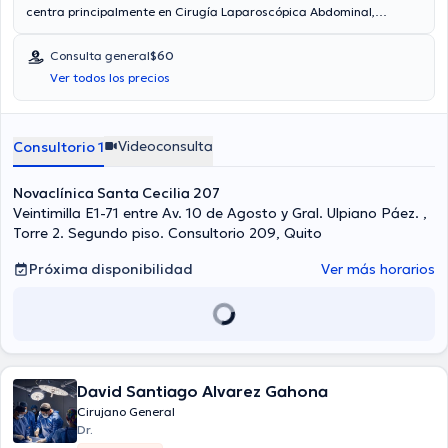
centra principalmente en Cirugía Laparoscópica Abdominal,
Laparoscopista. El Dr. proporciona mejores precios con las
siguientes aseguradoras: Consulta privada. El precio de la consulta
Consulta general
$60
con el doctor Patricio Bucheli Proaño es de $60. En su consultorio
Ver todos los precios
abarca todo lo relacionado con Cirugía de vesícula biliar,
Apendicitis, Hernias, Cirugía digestiva.
Videoconsulta
Consultorio 1
Novaclínica Santa Cecilia 207
Veintimilla E1-71 entre Av. 10 de Agosto y Gral. Ulpiano Páez. ,
Torre 2. Segundo piso. Consultorio 209, Quito
Próxima disponibilidad
Ver más horarios
David Santiago Alvarez Gahona
Cirujano General
Dr.