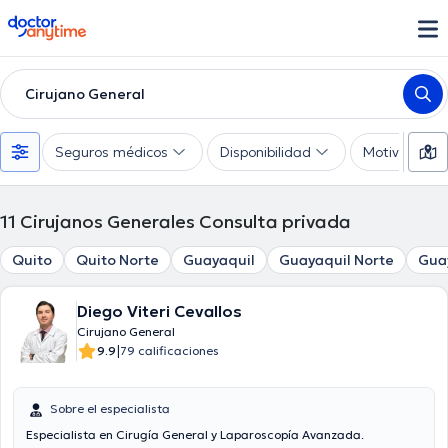
doctoranytime
Cirujano General
Seguros médicos
Disponibilidad
Motivo de co
11
Cirujanos Generales Consulta privada
Quito
Quito Norte
Guayaquil
Guayaquil Norte
Gua
Diego Viteri Cevallos
Cirujano General
|
9.9
79 calificaciones
Sobre el especialista
Especialista en Cirugía General y Laparoscopía Avanzada.