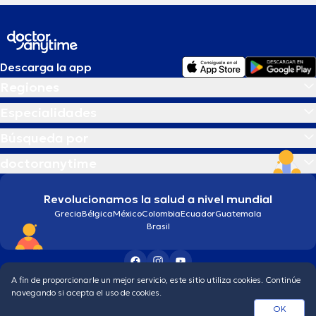
Descarga la app
Regiones
Especialidades
Búsqueda por
doctoranytime
Revolucionamos la salud a nivel mundial
Grecia
Bélgica
México
Colombia
Ecuador
Guatemala
Brasil
A fin de proporcionarle un mejor servicio, este sitio utiliza cookies. Continúe
Condiciones generales
Política de protección de los datos personales
navegando si acepta el uso de cookies.
© 2026 doctoranytime
OK