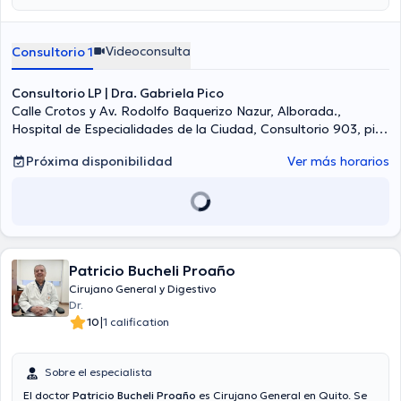
son Cirugía Laparoscópica Abdominal, Laparoscopista.
Aseguradoras tales como Consulta privada son aceptadas. Algunos
de los servicios médicos ofrecidos en el consultorio son: Apendicitis,
Videoconsulta
Consultorio 1
Cirugía digestiva, Hernias, Cirugía de vesícula biliar.
Consultorio LP | Dra. Gabriela Pico
Calle Crotos y Av. Rodolfo Baquerizo Nazur, Alborada.,
Hospital de Especialidades de la Ciudad, Consultorio 903, piso
9, Guayaquil
Próxima disponibilidad
Ver más horarios
Patricio Bucheli Proaño
Cirujano General y Digestivo
Dr.
|
10
1 calification
Sobre el especialista
El doctor
Patricio Bucheli Proaño
es Cirujano General en Quito. Se