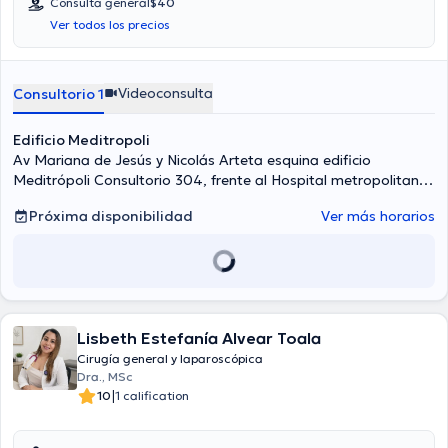
Consulta general
$40
su consultorio abarca todo lo relacionado con Apendicitis, Cirugía
Ver todos los precios
digestiva, Hernias, Cirugía de vesícula biliar.
Videoconsulta
Consultorio 1
Edificio Meditropoli
Av Mariana de Jesús y Nicolás Arteta esquina edificio
Meditrópoli Consultorio 304, frente al Hospital metropolitano,
Quito
Próxima disponibilidad
Ver más horarios
Lisbeth Estefanía Alvear Toala
Cirugía general y laparoscópica
Dra., MSc
|
10
1 calification