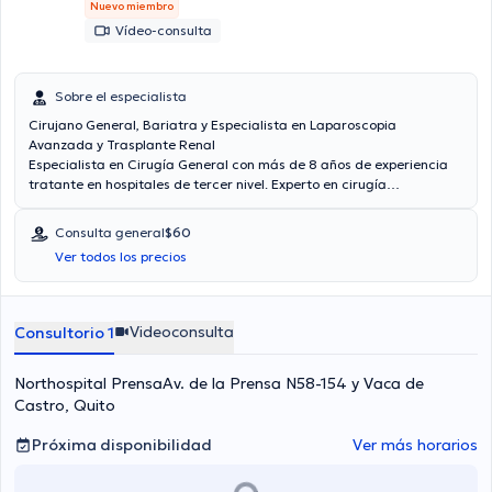
Nuevo miembro
Vídeo-consulta
Sobre el especialista
Cirujano General, Bariatra y Especialista en Laparoscopia
Avanzada y Trasplante Renal
Especialista en Cirugía General con más de 8 años de experiencia
tratante en hospitales de tercer nivel. Experto en cirugía
laparoscópica y robótica (
da Vinci Xi
) digestiva, pared abdominal,
bariátrica y trasplante renal. Combina el liderazgo asistencial con
Consulta general
$60
la docencia universitaria de posgrado y la investigación científica,
Ver todos los precios
priorizando la precisión técnica, la bioética y la seguridad del
paciente.
Videoconsulta
Consultorio 1
Northospital PrensaAv. de la Prensa N58-154 y Vaca de
Castro, Quito
Próxima disponibilidad
Ver más horarios