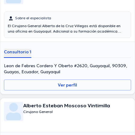
Sobre el especialista
El Cirujano General Alberto de la Cruz Villegas está disponible en
una oficina en Guayaquil. Adicional a su formación académica
sobresaliente, el doctor tiene amplios conocimientos en su área de
especialidad. El Dr. tiene varios años de experiencia laboral en su
área de experiencia. Adicionalmente, él se ha desempeñado como
Consultorio 1
miembro de diversas asociaciones médicas. Alberto de la Cruz
Villegas ha compartido en incontables conferencias con la finalidad
de tener una formación continua en su campo de especialización y
Leon de Febres Cordero Y Oberto #2620, Guayaquil, 90309,
ha publicado diferentes comunicados.
Guayas, Ecuador, Guayaquil
Ver perfil
Alberto Esteban Moscoso Vintimilla
Cirujano General