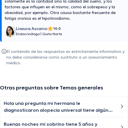
solamente es la cantidad sino la calidad del sueño, y los
factores que influyen en el mismo, como el sobrepeso y la
obesidad, por ejemplo. Otra causa bastante frecuente de
fatiga cronica es el hipotiroidismo.
Lisaura Ascanio
10,0
Endocrinólogo
|
Quito Norte
El contenido de las respuestas es estrictamente informativo y
no debe considerarse como sustituto a un asesoramiento
médico.
Otras preguntas sobre Temas generales
Hola una pregunta mi hermana le
diagnosticaron alopecia universal tiene algún
tratamiento para q le vuelva a crecer el cabello
las cejas y pestañas , aunque ya le están
Buenas noches mi sobrino tiene 5 años y