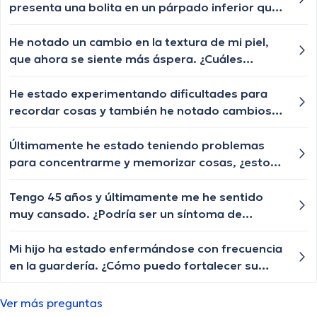
creciendo de a poquito pero lento y chiquititos
presenta una bolita en un párpado inferior que
pelitos blancos y unos negros con las cejas y
por momentos se desaparece y nuevamente le
pestañas igual algún tratamiento q le ayude a
vuelve aparecer, qué especialista nos puede
He notado un cambio en la textura de mi piel,
crecer o esa enfermedad ya no tiene
ayudar?
que ahora se siente más áspera. ¿Cuáles
tratamiento?
podrían ser las razones detrás de este cambio
en la piel?
He estado experimentando dificultades para
recordar cosas y también he notado cambios
en mi comportamiento. A veces me siento más
irritable y tengo problemas para concentrarme.
Últimamente he estado teniendo problemas
¿Alguien tiene alguna idea de qué podría estar
para concentrarme y memorizar cosas, ¿esto
pasando y qué puedo hacer al respecto?
podría estar relacionado con mi fatiga?
Tengo 45 años y últimamente me he sentido
muy cansado. ¿Podría ser un síntoma de
diabetes?
Mi hijo ha estado enfermándose con frecuencia
en la guardería. ¿Cómo puedo fortalecer su
sistema inmunológico?
Ver más preguntas