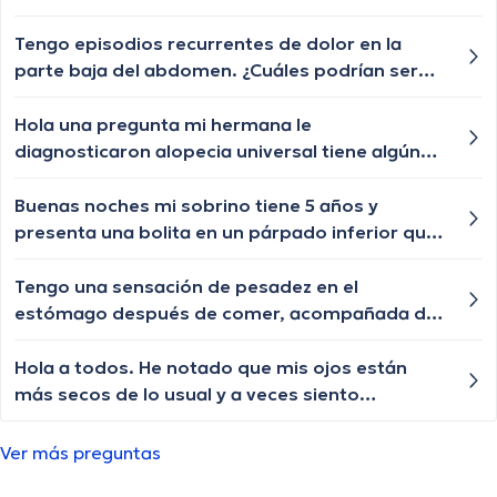
posibles causas de la disfagia y cuándo debería
buscar ayuda médica?
Tengo episodios recurrentes de dolor en la
parte baja del abdomen. ¿Cuáles podrían ser
las posibles causas de este dolor abdominal y
cuándo debería buscar atención médica?
Hola una pregunta mi hermana le
diagnosticaron alopecia universal tiene algún
tratamiento para q le vuelva a crecer el cabello
las cejas y pestañas , aunque ya le están
Buenas noches mi sobrino tiene 5 años y
creciendo de a poquito pero lento y chiquititos
presenta una bolita en un párpado inferior que
pelitos blancos y unos negros con las cejas y
por momentos se desaparece y nuevamente le
pestañas igual algún tratamiento q le ayude a
vuelve aparecer, qué especialista nos puede
Tengo una sensación de pesadez en el
crecer o esa enfermedad ya no tiene
ayudar?
estómago después de comer, acompañada de
tratamiento?
eructos frecuentes. ¿Cuáles podrían ser las
posibles causas de esta sensación y cuándo
Hola a todos. He notado que mis ojos están
debería buscar orientación médica?
más secos de lo usual y a veces siento
irritación. ¿Podría haber una causa médica?
Ver más preguntas