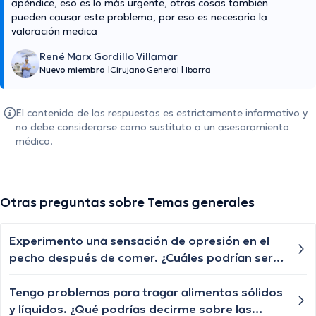
apéndice, eso es lo más urgente, otras cosas también
pueden causar este problema, por eso es necesario la
valoración medica
René Marx Gordillo Villamar
Nuevo miembro
|
Cirujano General
|
Ibarra
El contenido de las respuestas es estrictamente informativo y
no debe considerarse como sustituto a un asesoramiento
médico.
Otras preguntas sobre Temas generales
Experimento una sensación de opresión en el
pecho después de comer. ¿Cuáles podrían ser
las posibles causas de esta sensación de
opresión y cuándo debería buscar atención
Tengo problemas para tragar alimentos sólidos
médica?
y líquidos. ¿Qué podrías decirme sobre las