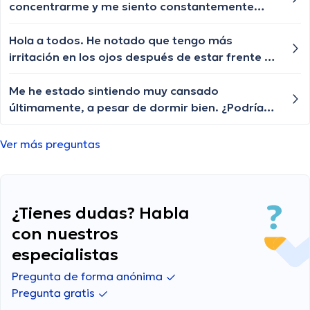
concentrarme y me siento constantemente
distraído. ¿Cuáles podrían ser las posibles
razones detrás de estos problemas de
Hola a todos. He notado que tengo más
concentración?
irritación en los ojos después de estar frente a
la computadora. ¿Algún consejo para aliviarlo?
Me he estado sintiendo muy cansado
últimamente, a pesar de dormir bien. ¿Podría
ser un problema de la tiroides?
Ver más preguntas
¿Tienes dudas? Habla
con nuestros
especialistas
Pregunta de forma anónima
Pregunta gratis