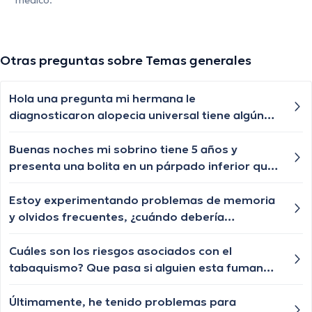
médico.
Otras preguntas sobre Temas generales
Hola una pregunta mi hermana le
diagnosticaron alopecia universal tiene algún
tratamiento para q le vuelva a crecer el cabello
las cejas y pestañas , aunque ya le están
Buenas noches mi sobrino tiene 5 años y
creciendo de a poquito pero lento y chiquititos
presenta una bolita en un párpado inferior que
pelitos blancos y unos negros con las cejas y
por momentos se desaparece y nuevamente le
pestañas igual algún tratamiento q le ayude a
vuelve aparecer, qué especialista nos puede
Estoy experimentando problemas de memoria
crecer o esa enfermedad ya no tiene
ayudar?
y olvidos frecuentes, ¿cuándo debería
tratamiento?
preocuparme por la demencia?
Cuáles son los riesgos asociados con el
tabaquismo? Que pasa si alguien esta fumando
todo el tiempo a mi lado?
Últimamente, he tenido problemas para