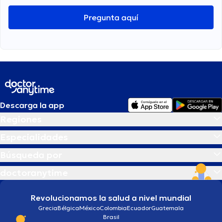
Pregunta aquí
Descarga la app
Regiones
Especialidades
Búsqueda por
doctoranytime
Revolucionamos la salud a nivel mundial
Grecia
Bélgica
México
Colombia
Ecuador
Guatemala
Brasil