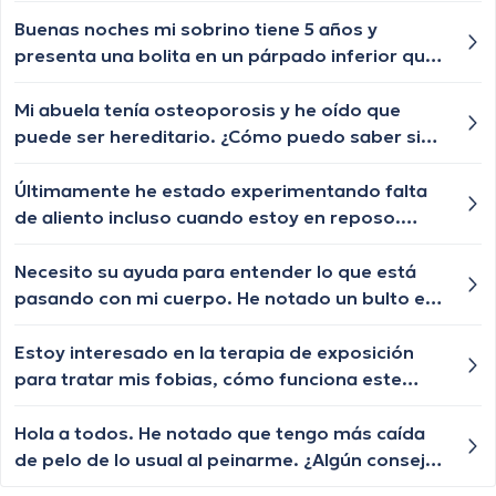
tratamiento para q le vuelva a crecer el cabello
las cejas y pestañas , aunque ya le están
Buenas noches mi sobrino tiene 5 años y
creciendo de a poquito pero lento y chiquititos
presenta una bolita en un párpado inferior que
pelitos blancos y unos negros con las cejas y
por momentos se desaparece y nuevamente le
pestañas igual algún tratamiento q le ayude a
vuelve aparecer, qué especialista nos puede
Mi abuela tenía osteoporosis y he oído que
crecer o esa enfermedad ya no tiene
ayudar?
puede ser hereditario. ¿Cómo puedo saber si
tratamiento?
estoy en riesgo?
Últimamente he estado experimentando falta
de aliento incluso cuando estoy en reposo.
Siento como si me faltara el aire y me canso
más fácilmente. ¿Algún médico podría decirme
Necesito su ayuda para entender lo que está
qué podría estar causando esto y si es algo de
pasando con mi cuerpo. He notado un bulto en
qué preocuparme?
mi abdomen que ha ido creciendo en los
últimos meses. No estoy seguro de qué podría
Estoy interesado en la terapia de exposición
ser, es pequeño pero me preocupa mucho.
para tratar mis fobias, cómo funciona este
¿Algún consejo sobre qué podría ser?
enfoque?
Hola a todos. He notado que tengo más caída
de pelo de lo usual al peinarme. ¿Algún consejo
para fortalecerlo?