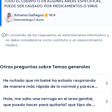
TODO EL CUERPO O EN ALGUNAS AREAS ESPECIFICAS,
PUEDE SER CAUSADO POR MEDICAMENTOS O VIRUS
Ximena Gallegos
10,0
Dermatólogo
|
Quito
El contenido de las respuestas es estrictamente informativo y
no debe considerarse como sustituto a un asesoramiento
médico.
Otras preguntas sobre Temas generales
He notado que mi bebé ha estado respirando
de manera más rápida de lo normal y parece
tener dificultad para respirar adecuadamente.
¿Es posible que esto esté relacionado con algún
Hola, me salio una verruga en el area genital,
problema respiratorio? ¿Qué debería hacer
que puedo hacer para quitarla? que tipo de
para ayudarlo?
especialista necesito?