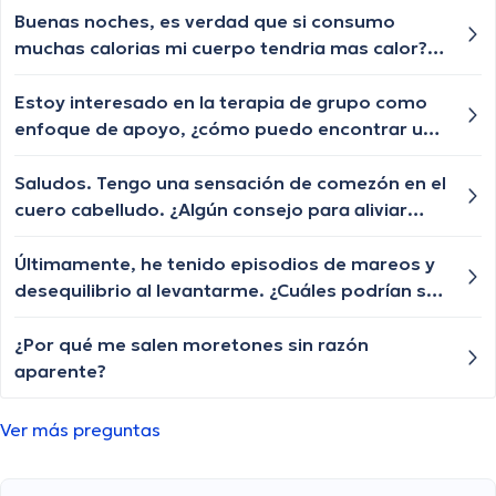
Buenas noches, es verdad que si consumo
muchas calorias mi cuerpo tendria mas calor?
Estoy con frio todo el tiempo y quisiera
cambiar eso
Estoy interesado en la terapia de grupo como
enfoque de apoyo, ¿cómo puedo encontrar un
grupo adecuado?
Saludos. Tengo una sensación de comezón en el
cuero cabelludo. ¿Algún consejo para aliviar
esta molestia?
Últimamente, he tenido episodios de mareos y
desequilibrio al levantarme. ¿Cuáles podrían ser
las razones detrás de estos episodios y cuándo
debería preocuparme?
¿Por qué me salen moretones sin razón
aparente?
Ver más preguntas