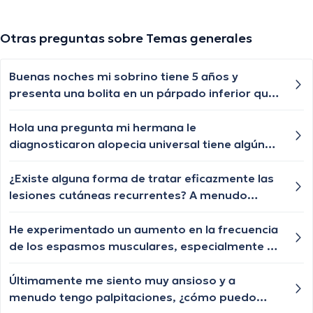
Otras preguntas sobre Temas generales
Buenas noches mi sobrino tiene 5 años y
presenta una bolita en un párpado inferior que
por momentos se desaparece y nuevamente le
vuelve aparecer, qué especialista nos puede
Hola una pregunta mi hermana le
ayudar?
diagnosticaron alopecia universal tiene algún
tratamiento para q le vuelva a crecer el cabello
las cejas y pestañas , aunque ya le están
¿Existe alguna forma de tratar eficazmente las
creciendo de a poquito pero lento y chiquititos
lesiones cutáneas recurrentes? A menudo
pelitos blancos y unos negros con las cejas y
tengo brotes en diferentes áreas de mi cuerpo
pestañas igual algún tratamiento q le ayude a
y me preocupa la frecuencia con la que ocurren.
He experimentado un aumento en la frecuencia
crecer o esa enfermedad ya no tiene
de los espasmos musculares, especialmente en
tratamiento?
las piernas. ¿Cuáles podrían ser las posibles
causas de estos espasmos y cuándo debería
Últimamente me siento muy ansioso y a
buscar orientación médica?
menudo tengo palpitaciones, ¿cómo puedo