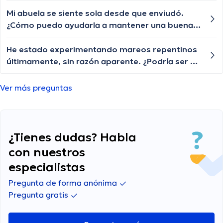
determinar si esto es un trastorno de ansiedad
y qué puedo hacer al respecto?
Mi abuela se siente sola desde que enviudó.
¿Cómo puedo ayudarla a mantener una buena
salud mental? Que puedo hacer por ella?
He estado experimentando mareos repentinos
últimamente, sin razón aparente. ¿Podría ser un
problema de la presión arterial?
Ver más preguntas
¿Tienes dudas? Habla
con nuestros
especialistas
Pregunta de forma anónima
Pregunta gratis