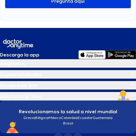
Pregunta aquí
Descarga la app
Regiones
Especialidades
Búsqueda por
doctoranytime
Revolucionamos la salud a nivel mundial
Grecia
Bélgica
México
Colombia
Ecuador
Guatemala
Brasil