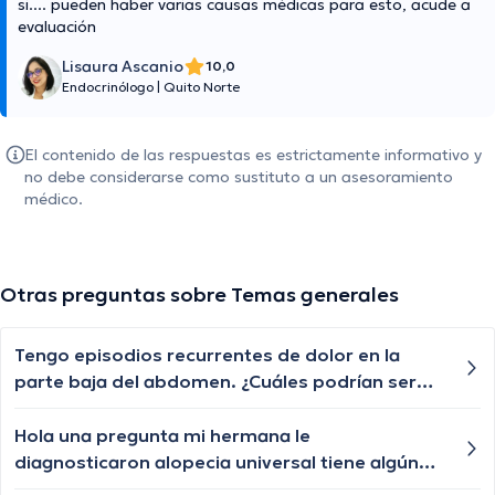
si.... pueden haber varias causas médicas para esto, acude a
evaluación
Lisaura Ascanio
10,0
Endocrinólogo
|
Quito Norte
El contenido de las respuestas es estrictamente informativo y
no debe considerarse como sustituto a un asesoramiento
médico.
Otras preguntas sobre Temas generales
Tengo episodios recurrentes de dolor en la
parte baja del abdomen. ¿Cuáles podrían ser
las posibles causas de este dolor abdominal y
cuándo debería buscar atención médica?
Hola una pregunta mi hermana le
diagnosticaron alopecia universal tiene algún
tratamiento para q le vuelva a crecer el cabello