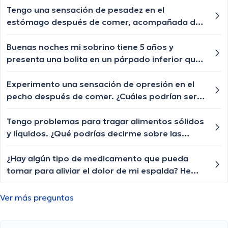
las cejas y pestañas , aunque ya le están
Tengo una sensación de pesadez en el
creciendo de a poquito pero lento y chiquititos
estómago después de comer, acompañada de
pelitos blancos y unos negros con las cejas y
eructos frecuentes. ¿Cuáles podrían ser las
pestañas igual algún tratamiento q le ayude a
posibles causas de esta sensación y cuándo
Buenas noches mi sobrino tiene 5 años y
crecer o esa enfermedad ya no tiene
debería buscar orientación médica?
presenta una bolita en un párpado inferior que
tratamiento?
por momentos se desaparece y nuevamente le
vuelve aparecer, qué especialista nos puede
Experimento una sensación de opresión en el
ayudar?
pecho después de comer. ¿Cuáles podrían ser
las posibles causas de esta sensación de
opresión y cuándo debería buscar atención
Tengo problemas para tragar alimentos sólidos
médica?
y líquidos. ¿Qué podrías decirme sobre las
posibles causas de la disfagia y cuándo debería
buscar ayuda médica?
¿Hay algún tipo de medicamento que pueda
tomar para aliviar el dolor de mi espalda? He
intentado descansar y aplicar calor en la zona,
pero el dolor sigue ahí.
Ver más preguntas