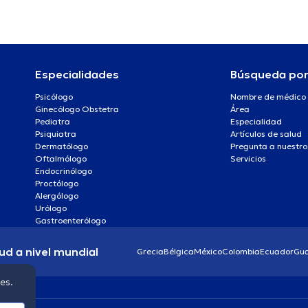
Especialidades
Búsqueda po
Psicólogo
Nombre de médico
Ginecólogo Obstetra
Área
Pediatra
Especialidad
Psiquiatra
Artículos de salud
Dermatólogo
Pregunta a nuestro
Oftalmólogo
Servicios
Endocrinólogo
Proctólogo
Alergólogo
Urólogo
Gastroenterólogo
ud a nivel mundial
Grecia
Bélgica
México
Colombia
Ecuador
Gu
ies.