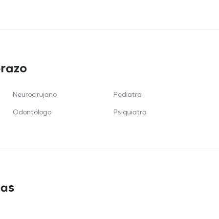
orazo
Neurocirujano
Pediatra
Odontólogo
Psiquiatra
das