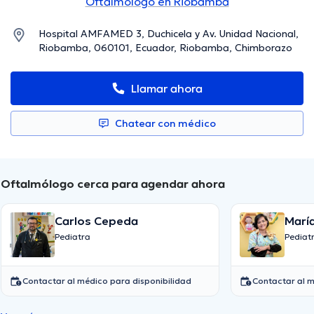
Oftalmólogo en Riobamba
Hospital AMFAMED 3, Duchicela y Av. Unidad Nacional,
Riobamba, 060101, Ecuador, Riobamba, Chimborazo
Llamar ahora
Chatear con médico
Oftalmólogo cerca para agendar ahora
Carlos Cepeda
Pediatra
Pediat
Contactar al médico para disponibilidad
Contactar al m