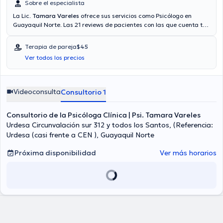
Sobre el especialista
La Lic.
Tamara Vareles
ofrece sus servicios como Psicólogo en
Guayaquil Norte. Las 21 reviews de pacientes con las que cuenta te
ayudan a saber más sobre ella. Si lo desea, tendrá la opción de
agendar una cita mediante videollamada. Aseguradoras tales
Terapia de pareja
$45
como Consulta privada son aceptadas. El precio de la consulta con
Ver todos los precios
la licenciada Tamara Vareles es de $45. En su consultorio abarca
todo lo relacionado con Ansiedad, Codependencia, Depresión ,
Duelo.
Videoconsulta
Consultorio 1
Consultorio de la Psicóloga Clínica | Psi. Tamara Vareles
Urdesa Circunvalación sur 312 y todos los Santos, (Referencia:
Urdesa (casi frente a CEN ), Guayaquil Norte
Próxima disponibilidad
Ver más horarios