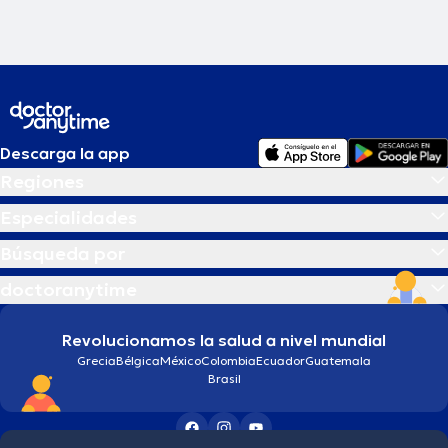
Descarga la app
Regiones
Especialidades
Búsqueda por
doctoranytime
Revolucionamos la salud a nivel mundial
Grecia
Bélgica
México
Colombia
Ecuador
Guatemala
Brasil