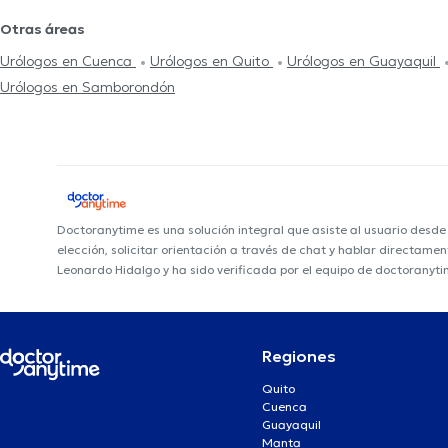
Otras áreas
Urólogos en Cuenca
Urólogos en Quito
Urólogos en Guayaquil
Urólogos en Samborondón
Doctoranytime es una solución integral que asiste al usuario desd
elección, solicitar orientación a través de chat y hablar directame
Leonardo Hidalgo y ha sido verificada por el equipo de doctoranyti
Regiones
Quito
Cuenca
Guayaquil
Manta