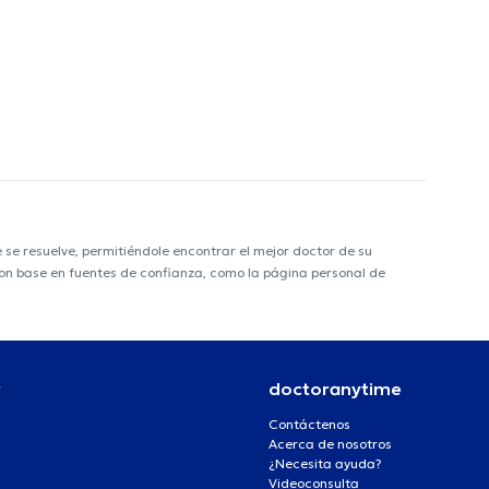
e resuelve, permitiéndole encontrar el mejor doctor de su
 con base en fuentes de confianza, como la página personal de
r
doctoranytime
Contáctenos
Acerca de nosotros
¿Necesita ayuda?
Videoconsulta