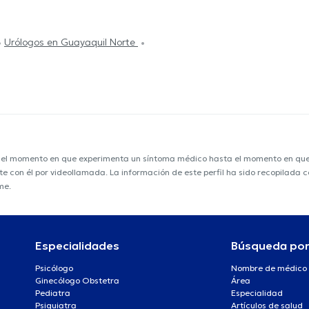
Urólogos en Guayaquil Norte
e el momento en que experimenta un síntoma médico hasta el momento en que s
nte con él por videollamada. La información de este perfil ha sido recopilada
me.
Especialidades
Búsqueda po
Psicólogo
Nombre de médico
Ginecólogo Obstetra
Área
Pediatra
Especialidad
Psiquiatra
Artículos de salud