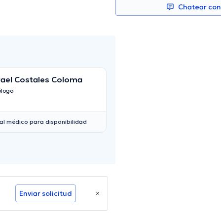
Chatear co
rael Costales Coloma
José Medina Coel
ólogo
Urólogo
al médico para disponibilidad
Enviar solicitud