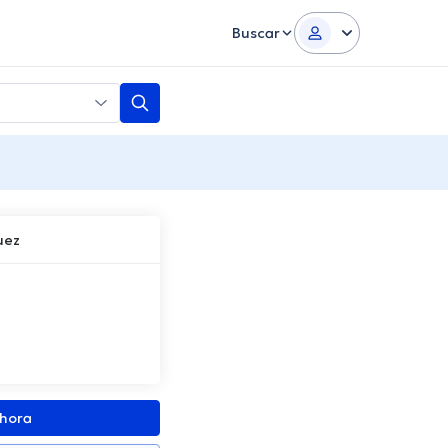
Buscar
uez
ahora