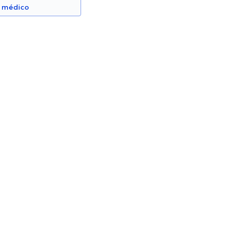
n médico
iz
Kathryn Guillén
Médico General