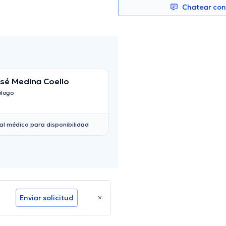
Chatear co
sé Medina Coello
Ariadna Perez Ru
ólogo
Urólogo
al médico para disponibilidad
Enviar solicitud