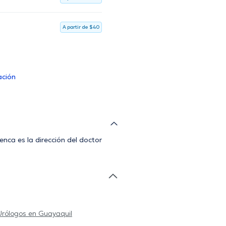
A partir de $40
ación
nca es la dirección del doctor
Urólogos en Guayaquil