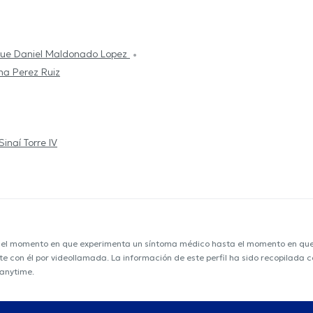
que Daniel Maldonado Lopez
na Perez Ruiz
inaí Torre IV
e el momento en que experimenta un síntoma médico hasta el momento en que s
ente con él por videollamada. La información de este perfil ha sido recopilad
ranytime.