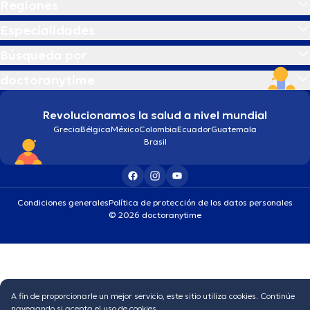
Regiones
Especialidades
Búsqueda por
doctoranytime
Revolucionamos la salud a nivel mundial
Grecia
Bélgica
México
Colombia
Ecuador
Guatemala
Brasil
Condiciones generales
Política de protección de los datos personales
© 2026 doctoranytime
A fin de proporcionarle un mejor servicio, este sitio utiliza cookies. Continúe
navegando si acepta el uso de cookies.