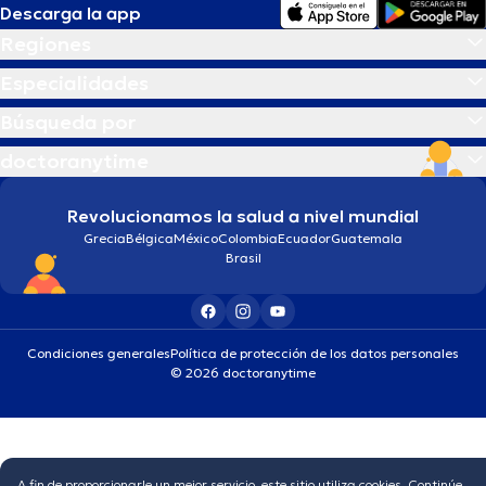
Descarga la app
Regiones
Especialidades
Búsqueda por
doctoranytime
Revolucionamos la salud a nivel mundial
Grecia
Bélgica
México
Colombia
Ecuador
Guatemala
Brasil
Condiciones generales
Política de protección de los datos personales
© 2026 doctoranytime
A fin de proporcionarle un mejor servicio, este sitio utiliza cookies. Continúe