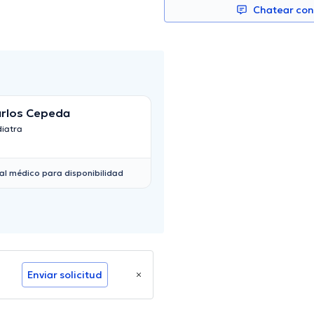
Chatear co
rlos Cepeda
María Luisa
diatra
Pediatra
al médico para disponibilidad
Enviar solicitud