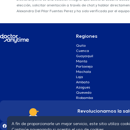
elección, solicitar orientación a través de chat y hablar directame
Alexandra Del Pilar Fuentes Perez y ha sido verificada por el equip
Regiones
Quito
Cuenca
Guayaquil
Manta
Portoviejo
Machala
Loja
Ambato
Azogues
Quevedo
Riobamba
Revolucionamos la sal
A fin de proporcionarle un mejor servicio, este sitio utiliza cook
Continúe navegando si acepta el uso de cookies.