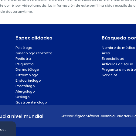
nte con él por videollamada. La información de este perfil ha sido recopilada
o de doctoranytime.
Especialidades
Búsqueda po
Psicólogo
Nombre de médico
Ginecólogo Obstetra
Área
Pediatra
Especialidad
Psiquiatra
Artículos de salud
Dermatólogo
Pregunta a nuestro
Oftalmólogo
Servicios
Endocrinólogo
Proctólogo
Alergólogo
Urólogo
Gastroenterólogo
ud a nivel mundial
Grecia
Bélgica
México
Colombia
Ecuador
Gu
ies.