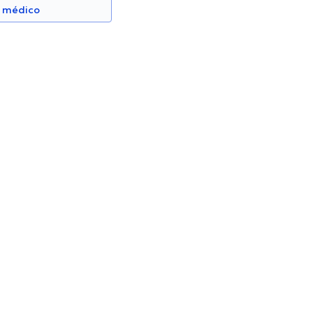
n médico
 Félix Salazar
Dra. Beatriz Abril Silva
Pediatra