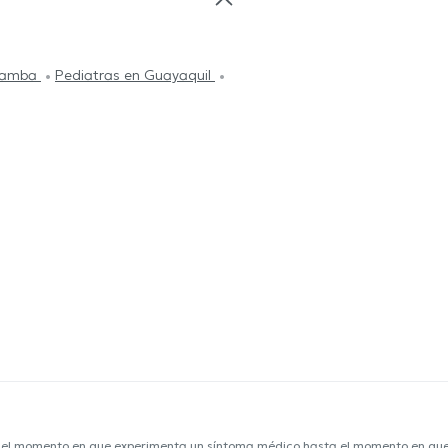
obamba
Pediatras en Guayaquil
e el momento en que experimenta un síntoma médico hasta el momento en que s