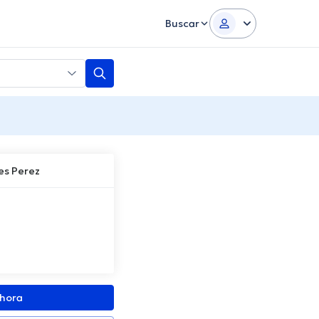
Buscar
es Perez
ahora