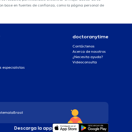
 con base en fuentes de confianza, como la página personal de
r
doctoranytime
Contáctenos
Acerca de nosotros
¿Necesita ayuda?
Videoconsulta
s especialistas
atemala
Brasil
Descarga la app