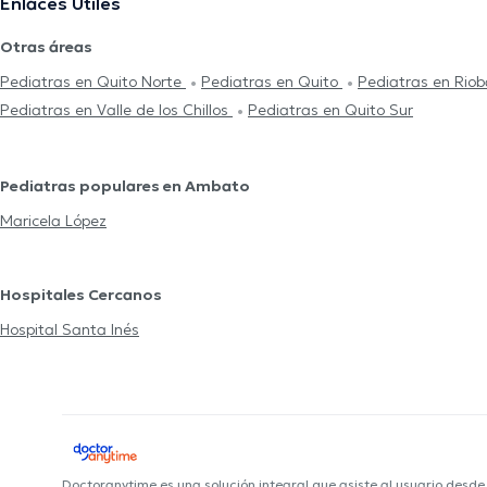
Enlaces Útiles
Otras áreas
Pediatras en Quito Norte
Pediatras en Quito
Pediatras en Ri
Pediatras en Valle de los Chillos
Pediatras en Quito Sur
Pediatras populares en Ambato
Maricela López
Hospitales Cercanos
Hospital Santa Inés
Doctoranytime es una solución integral que asiste al usuario desd