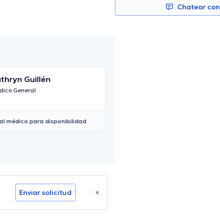
Chatear co
thryn Guillén
Carlos Augusto C
Auquilla
dico General
Pediatra
al médico para disponibilidad
Enviar solicitud