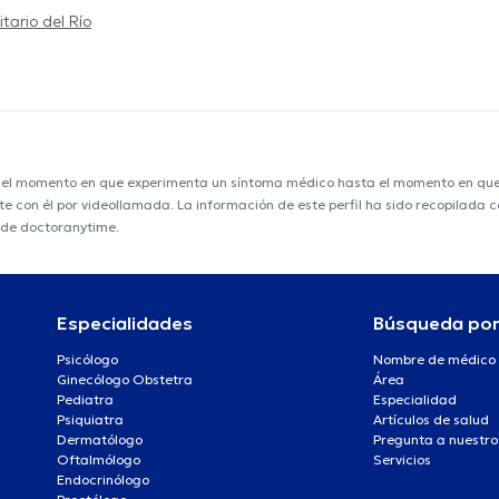
itario del Río
e el momento en que experimenta un síntoma médico hasta el momento en que s
nte con él por videollamada. La información de este perfil ha sido recopilada
 de doctoranytime.
Especialidades
Búsqueda po
Psicólogo
Nombre de médico
Ginecólogo Obstetra
Área
Pediatra
Especialidad
Psiquiatra
Artículos de salud
Dermatólogo
Pregunta a nuestro
Oftalmólogo
Servicios
Endocrinólogo