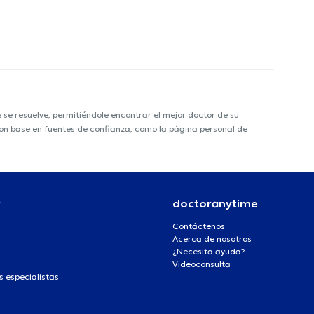
e resuelve, permitiéndole encontrar el mejor doctor de su
 con base en fuentes de confianza, como la página personal de
r
doctoranytime
Contáctenos
Acerca de nosotros
¿Necesita ayuda?
Videoconsulta
s especialistas