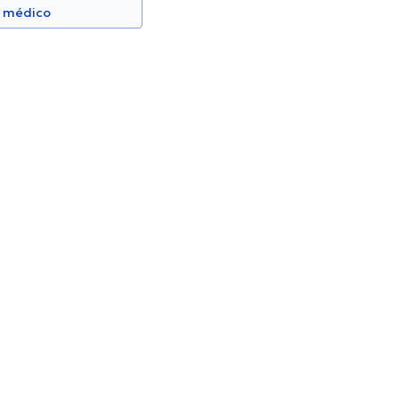
n médico
edillo
Jadira Chiluisa
Otorrinolaringólogo