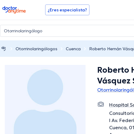
doctoranytime
¿Eres especialista?
Otorrinolaringólogos
Cuenca
Roberto Hernán Vásq
Roberto 
Vásquez 
Otorrinolaringó
Hospital S
Consultori
I Av. Fede
Cuenca, 0