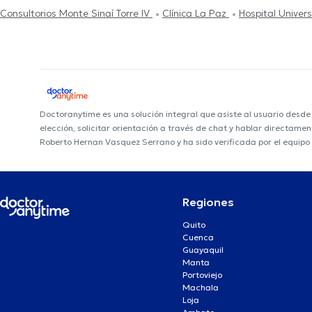
Consultorios Monte Sinaí Torre IV
Clínica La Paz
Hospital Univers
Doctoranytime es una solución integral que asiste al usuario desd
elección, solicitar orientación a través de chat y hablar directame
Roberto Hernan Vasquez Serrano y ha sido verificada por el equipo
Regiones
Quito
Cuenca
Guayaquil
Manta
Portoviejo
Machala
Loja