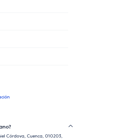
ación
rano?
aniel Córdova, Cuenca, 010203,