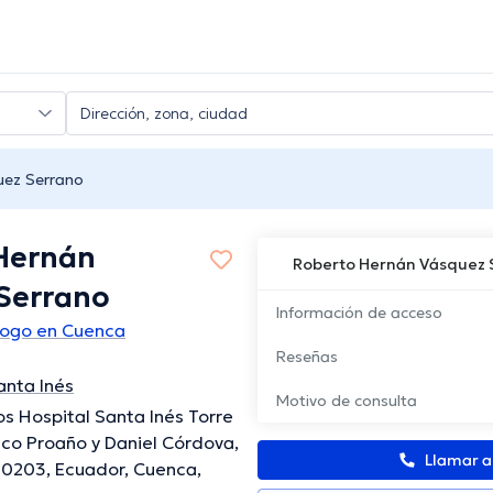
uez Serrano
Hernán
Roberto Hernán Vásquez 
Serrano
Información de acceso
logo en Cuenca
Reseñas
anta Inés
Motivo de consulta
os Hospital Santa Inés Torre
rico Proaño y Daniel Córdova,
Llamar 
10203, Ecuador, Cuenca,