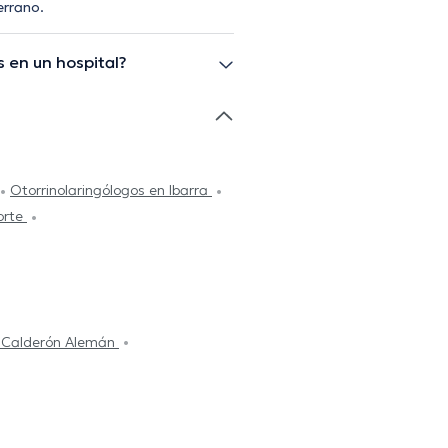
errano.
 en un hospital?
Otorrinolaringólogos en Ibarra
orte
l Calderón Alemán