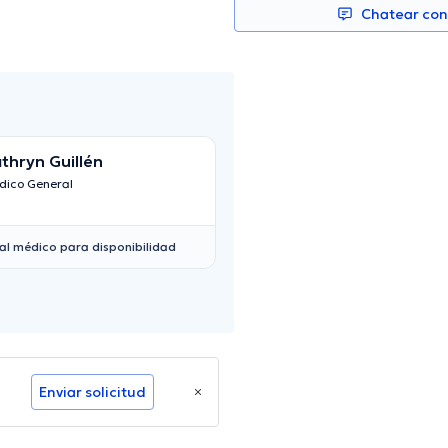
Chatear co
thryn Guillén
Carlos Augusto C
Auquilla
dico General
Pediatra
al médico para disponibilidad
Enviar solicitud