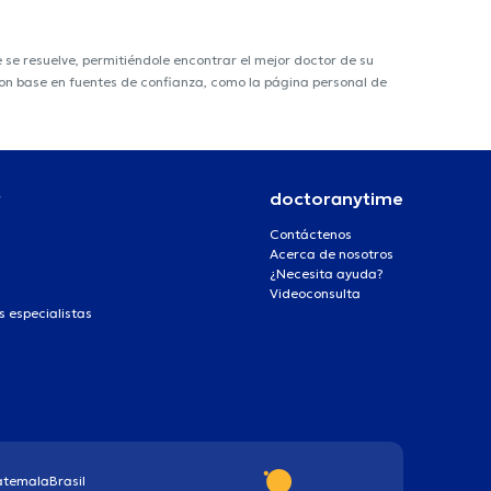
e resuelve, permitiéndole encontrar el mejor doctor de su
 con base en fuentes de confianza, como la página personal de
r
doctoranytime
Contáctenos
Acerca de nosotros
¿Necesita ayuda?
Videoconsulta
s especialistas
atemala
Brasil