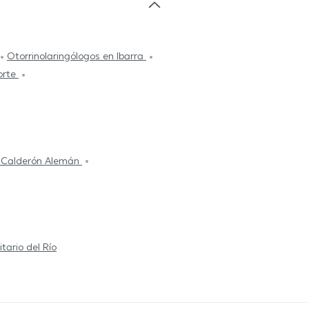
Otorrinolaringólogos en Ibarra
orte
l Calderón Alemán
itario del Río