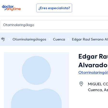
doctoranytime
¿Eres especialista?
Otorrinolaringólogos
Cuenca
Edgar Raul Serrano A
Edgar Ra
Alvarado
Otorrinolaringó
MIGUEL CO
Cuenca, A