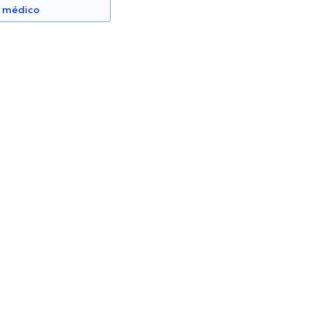
n médico
edillo
Jadira Chiluisa
Otorrinolaringólogo