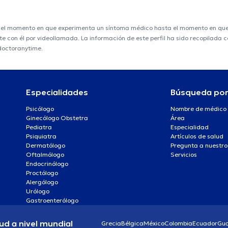
e el momento en que experimenta un síntoma médico hasta el momento en que s
nte con él por videollamada. La información de este perfil ha sido recopilada
 doctoranytime.
Especialidades
Búsqueda po
Psicólogo
Nombre de médico
Ginecólogo Obstetra
Área
Pediatra
Especialidad
Psiquiatra
Artículos de salud
Dermatólogo
Pregunta a nuestro
Oftalmólogo
Servicios
Endocrinólogo
Proctólogo
Alergólogo
Urólogo
Gastroenterólogo
ud a nivel mundial
Grecia
Bélgica
México
Colombia
Ecuador
Gu