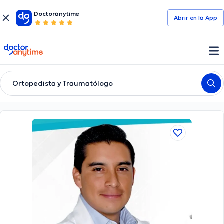
Doctoranytime
Abrir en la App
doctoranytime
Ortopedista y Traumatólogo