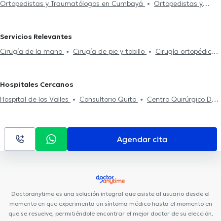
Ortopedistas y Traumatólogos en Cumbayá
Ortopedistas y
Traumatólogos en Quito Norte
Ortopedistas y Traumatólogos en
Quito Sur
Ortopedistas y Traumatólogos en Ibarra
Servicios Relevantes
Ortopedistas y Traumatólogos en Ambato
Cirugía de la mano
Cirugía de pie y tobillo
Cirugía ortopédica y
traumatológica
Cirugía de hombro
Cirugía de columna
vertebral
Ozonoterapia
Hospitales Cercanos
Hospital de los Valles
Consultorio Quito
Centro Quirúrgico Da
Vinci
Rgp Orthodentis
Rogteam Dental Studio
Clínica
Sancho: Av. 6 de Diciembre
Smile District
Centro de La Visión
(Doctores Gabela)
Fortune Plaza Business Center
Clínica
Agendar cita
Sancho: Av. Amazonas
Hospital Axxis
CEPI Centro de la Piel
Kenzen Medical Center
Centro Médico Citimed
Mentalmed
Clínica Sancho: Citimed
Hospital Metropolitano
Centro Médico
Meditrópoli
Fortune Plaza Torre Alemania
Medical Vision UIO
Doctoranytime es una solución integral que asiste al usuario desde el
momento en que experimenta un síntoma médico hasta el momento en
que se resuelve, permitiéndole encontrar el mejor doctor de su elección,