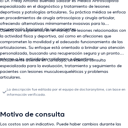
El Dr. Fredy Antonio Buendía Salazar es Médico Artroscopista
especializado en el diagnóstico y tratamiento de lesiones
deportivas y patologías articulares. Su práctica médica se enfoca
en procedimientos de cirugía artroscópica y cirugía articular,
ofreciendo alternativas mínimamente invasivas para la
recuperación funcional de sus pacientes.
Cuenta con experiencia en el manejo de lesiones relacionadas con
la actividad física y deportiva, así como en afecciones que
comprometen la movilidad y el adecuado funcionamiento de las
articulaciones. Su enfoque está orientado a brindar una atención
personalizada, buscando una recuperación segura y un pronto
retorno a las actividades cotidianas y deportivas.
Actualmente atiende en Cumbayá, ofreciendo consulta
especializada para la evaluación, tratamiento y seguimiento de
pacientes con lesiones musculoesqueléticas y problemas
articulares.
La descripción fue editada por el equipo de doctoranytime, con base en
información verificada.
Motivo de consulta
Los costos son un indicativo. Puede haber cambios durante las