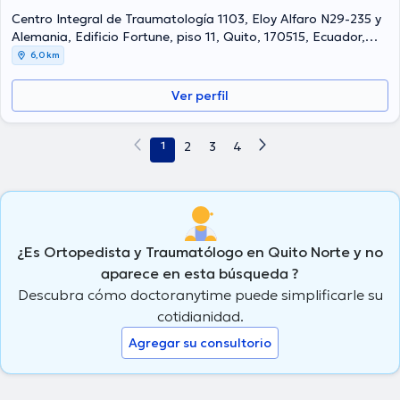
Centro Integral de Traumatología 1103, Eloy Alfaro N29-235 y
Alemania, Edificio Fortune, piso 11, Quito, 170515, Ecuador,
Quito Norte
6,0 km
Ver perfil
1
2
3
4
¿Es Ortopedista y Traumatólogo en Quito Norte y no
aparece en esta búsqueda ?
Descubra cómo doctoranytime puede simplificarle su
cotidianidad.
Agregar su consultorio