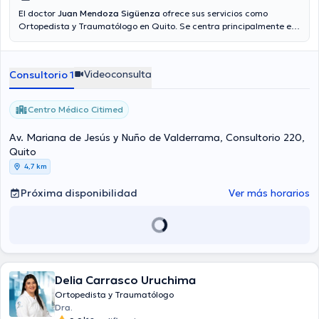
El doctor
Juan Mendoza Sigüenza
ofrece sus servicios como
Ortopedista y Traumatólogo en Quito. Se centra principalmente en
Cirugía de cadera, Cirugía de Rodilla, Fracturas, Traumatología de
urgencia y fracturas, Traumatología deportiva. Aseguradoras tales
como Consulta privada, Vía reembolso con cualquier aseguradora
Videoconsulta
Consultorio 1
son aceptadas.
Centro Médico Citimed
Av. Mariana de Jesús y Nuño de Valderrama, Consultorio 220,
Quito
4,7 km
Próxima disponibilidad
Ver más horarios
Delia Carrasco Uruchima
Ortopedista y Traumatólogo
Dra.