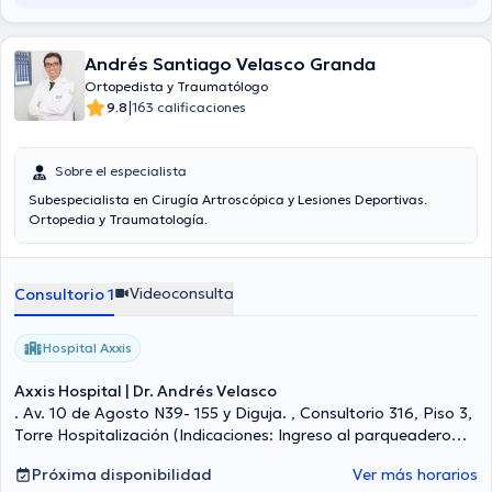
Andrés Santiago Velasco Granda
Ortopedista y Traumatólogo
|
9.8
163 calificaciones
Sobre el especialista
Subespecialista en Cirugía Artroscópica y Lesiones Deportivas.
Ortopedia y Traumatología.
Videoconsulta
Consultorio 1
Hospital Axxis
Axxis Hospital | Dr. Andrés Velasco
. Av. 10 de Agosto N39- 155 y Diguja. , Consultorio 316, Piso 3,
Torre Hospitalización (Indicaciones: Ingreso al parqueadero
por Calle Vozandes (calle posterior), ingreso peatonal por Av.
Próxima disponibilidad
Ver más horarios
10 de Agosto), Quito Norte