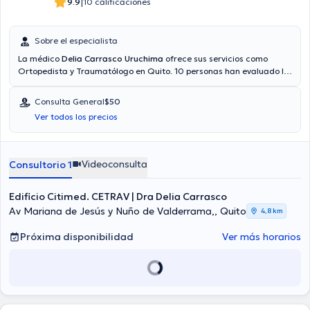
|
9.9
10 calificaciones
Sobre el especialista
La médico
Delia Carrasco Uruchima
ofrece sus servicios como
Ortopedista y Traumatólogo en Quito. 10 personas han evaluado la
labor de la especialista. La doctora acepta pacientes con las
siguientes aseguradoras: BMI.
Consulta General
$50
Ver todos los precios
Videoconsulta
Consultorio 1
Edificio Citimed. CETRAV | Dra Delia Carrasco
Av Mariana de Jesús y Nuño de Valderrama,, Quito
4,8 km
Próxima disponibilidad
Ver más horarios