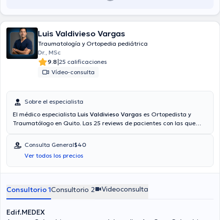
Luis Valdivieso Vargas
Traumatología y Ortopedia pediátrica
Dr., MSc
|
9.8
25 calificaciones
Vídeo-consulta
Sobre el especialista
El médico especialista
Luis Valdivieso Vargas
es Ortopedista y
Traumatólogo en Quito. Las 25 reviews de pacientes con las que
cuenta te ayudan a conocer más sobre él. También tiene la opción
de agendar una cita médica vía video-consulta. Aseguradoras
Consulta General
$40
tales como Consulta privada, Vía reembolso con cualquier
Ver todos los precios
aseguradora son aceptadas. El precio de la consulta con el médico
Luis Valdivieso Vargas es de $40.
Videoconsulta
Consultorio 1
Consultorio 2
Edif.MEDEX