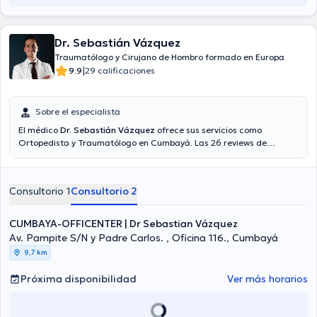
Dr. Sebastián Vázquez
Traumatólogo y Cirujano de Hombro formado en Europa
|
9.9
29 calificaciones
Sobre el especialista
El médico
Dr. Sebastián Vázquez
ofrece sus servicios como
Ortopedista y Traumatólogo en Cumbayá. Las 26 reviews de
usuarios que tiene te ayudan a saber más sobre él. Se centra
principalmente en Cirugía de hombro y codo, Fracturas,
Traumatología de urgencia y fracturas, Traumatología deportiva. El
Consultorio 1
Consultorio 2
Dr. acepta citas con las siguientes aseguradoras: Consulta privada,
Vía reembolso con cualquier aseguradora.
CUMBAYA-OFFICENTER | Dr Sebastian Vázquez
Av. Pampite S/N y Padre Carlos. , Oficina 116., Cumbayá
9,7 km
Próxima disponibilidad
Ver más horarios