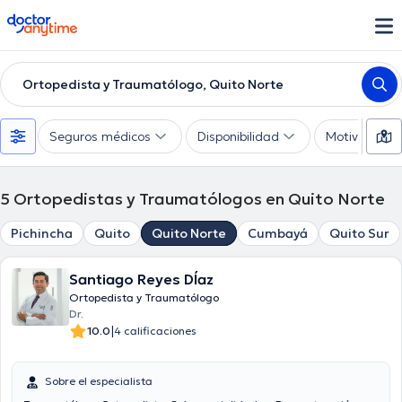
doctoranytime
Ortopedista y Traumatólogo, Quito Norte
Seguros médicos
Disponibilidad
Motivo de co
5
Ortopedistas y Traumatólogos en Quito Norte
Pichincha
Quito
Quito Norte
Cumbayá
Quito Sur
Santiago Reyes DÍaz
Ortopedista y Traumatólogo
Dr.
|
10.0
4 calificaciones
Sobre el especialista