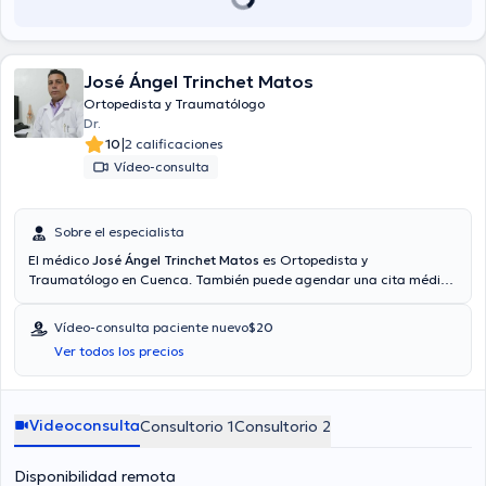
José Ángel Trinchet Matos
Ortopedista y Traumatólogo
Dr.
|
10
2 calificaciones
Vídeo-consulta
Sobre el especialista
El médico
José Ángel Trinchet Matos
es Ortopedista y
Traumatólogo en Cuenca. También puede agendar una cita médica
vía consulta mediante video. Aseguradoras tales como Consulta
privada, Vía reembolso con cualquier aseguradora son aceptadas.
Vídeo-consulta paciente nuevo
$20
El precio de la consulta con el doctor José Ángel Trinchet Matos es
Ver todos los precios
de $20.
Videoconsulta
Consultorio 1
Consultorio 2
Disponibilidad remota