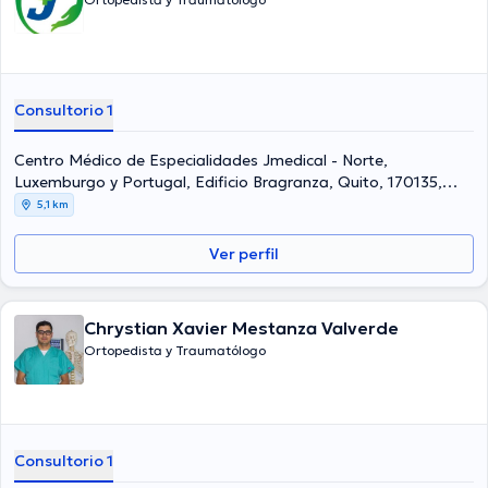
Consultorio 1
Centro Médico de Especialidades Jmedical - Norte,
Luxemburgo y Portugal, Edificio Bragranza, Quito, 170135,
Ecuador, Quito Norte
5,1 km
Ver perfil
Chrystian Xavier Mestanza Valverde
Ortopedista y Traumatólogo
Consultorio 1