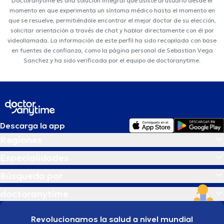
Doctoranytime es una solución integral que asiste al usuario desde el
momento en que experimenta un síntoma médico hasta el momento en
que se resuelve, permitiéndole encontrar el mejor doctor de su elección,
solicitar orientación a través de chat y hablar directamente con él por
videollamada. La información de este perfil ha sido recopilada con base
en fuentes de confianza, como la página personal de Sebastian Vega
Sanchez y ha sido verificada por el equipo de doctoranytime.
Descarga la app
Regiones
Especialidades
Búsqueda por
doctoranytime
Revolucionamos la salud a nivel mundial