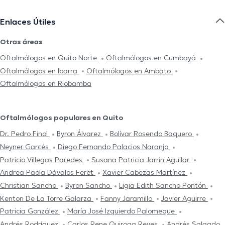
Enlaces Útiles
Otras áreas
Oftalmólogos en Quito Norte
Oftalmólogos en Cumbayá
Oftalmólogos en Ibarra
Oftalmólogos en Ambato
Oftalmólogos en Riobamba
Oftalmólogos populares en Quito
Dr. Pedro Finol
Byron Álvarez
Bolívar Rosendo Baquero
Neyner Garcés
Diego Fernando Palacios Naranjo
Patricio Villegas Paredes
Susana Patricia Jarrín Aguilar
Andrea Paola Dávalos Feret
Xavier Cabezas Martínez
Christian Sancho
Byron Sancho
Ligia Edith Sancho Pontón
Kenton De La Torre Galarza
Fanny Jaramillo
Javier Aguirre
Patricia González
María José Izquierdo Palomeque
Andrés Rodríguez
Carlos Rene Quiroga Reyes
Andrés Salgado