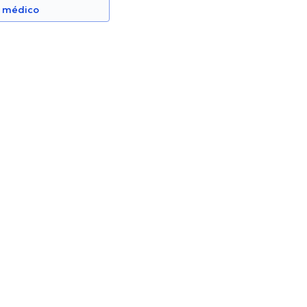
n médico
 Félix Salazar
Mercedes Molina Quintero
Pediatra