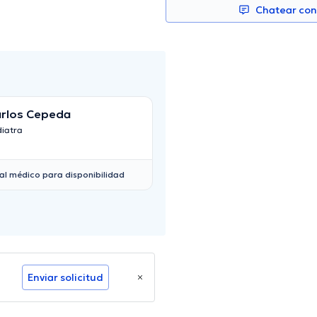
Chatear co
rlos Cepeda
María Luisa
diatra
Pediatra
al médico para disponibilidad
Enviar solicitud