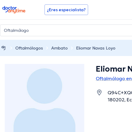
doctoranytime
¿Eres especialista?
Oftalmólogos
Ambato
Eliomar Navas Loyo
Eliomar 
Oftalmólogo e
Q94C+XQC,
180202, E