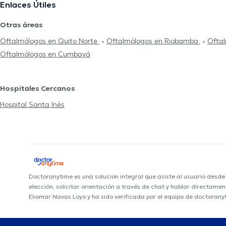
Enlaces Útiles
Otras áreas
Oftalmólogos en Quito Norte
Oftalmólogos en Riobamba
Ofta
Oftalmólogos en Cumbayá
Hospitales Cercanos
Hospital Santa Inés
Doctoranytime es una solución integral que asiste al usuario desd
elección, solicitar orientación a través de chat y hablar directame
Eliomar Navas Loyo y ha sido verificada por el equipo de doctorany