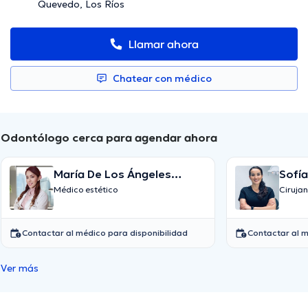
Quevedo, Los Ríos
Llamar ahora
Chatear con médico
Odontólogo cerca para agendar ahora
María De Los Ángeles
Sofí
Caamones Villafuerte
Reye
Médico estético
Cirujan
Contactar al médico para disponibilidad
Contactar al m
Ver más