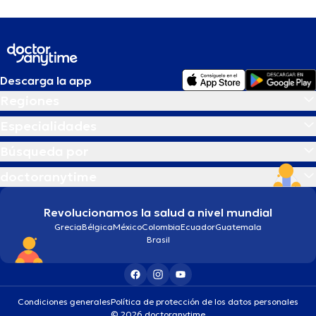
Descarga la app
Regiones
Especialidades
Búsqueda por
doctoranytime
Revolucionamos la salud a nivel mundial
Grecia
Bélgica
México
Colombia
Ecuador
Guatemala
Brasil
Condiciones generales
Política de protección de los datos personales
© 2026 doctoranytime