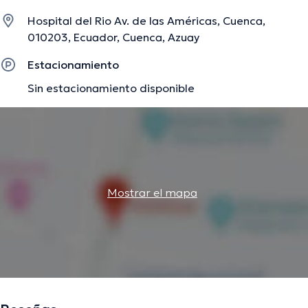
Pablo Peña ha participado en abundantes conferencias
Hospital del Rio Av. de las Américas, Cuenca,
con la finalidad de tener una formación continua en su
010203, Ecuador, Cuenca, Azuay
disciplina de especialización y ha compartido diversos
comunicados.
Estacionamiento
Sin estacionamiento disponible
La descripción fue editada por el equipo de doctoranytime, con base en
información verificada.
Mostrar el mapa