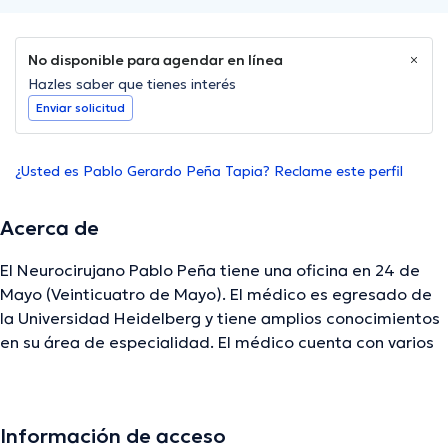
No disponible para agendar en línea
Hazles saber que tienes interés
Enviar solicitud
¿Usted es Pablo Gerardo Peña Tapia? Reclame este perfil
Acerca de
El Neurocirujano Pablo Peña tiene una oficina en 24 de
Mayo (Veinticuatro de Mayo). El médico es egresado de
la Universidad Heidelberg y tiene amplios conocimientos
en su área de especialidad. El médico cuenta con varios
años de experiencia laboral en su ámbito de estudio.
Asimismo, él se ha desempeñado como miembro de la
Sociedad Ale1a De Neurocirugía, Sociedad Americana De
Información de acceso
Neurocirugía, Sociedad Ecuatoriana De Neurocirugía.