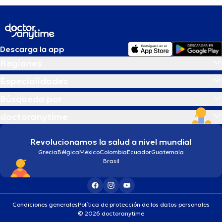
Descarga la app
Regiones
Especialidades
Búsqueda por
doctoranytime
Revolucionamos la salud a nivel mundial
Grecia
Bélgica
México
Colombia
Ecuador
Guatemala
Brasil
Condiciones generales
Política de protección de los datos personales
© 2026 doctoranytime