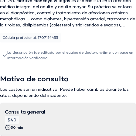
La Dra.
Maritza Moncayo Villegas
es especialista en la atención
médica integral del adulto y adulto mayor. Su práctica se enfoca
en el diagnóstico, control y tratamiento de afecciones crónicas
metabólicas —como diabetes, hipertensión arterial, trastornos de
la tiroides, dislipidemias (colesterol y triglicéridos elevados),
sobrepeso y obesidad—. Asimismo, cuenta con amplia experiencia
en el manejo de patologías reumatológicas, incluyendo artritis
Cédula profesional: 1707114433
reumatoide, artrosis, lupus eritematoso y gota. Además, ofrece
valoraciones preoperatorias respaldadas por la realización de
La descripción fue editada por el equipo de doctoranytime, con base en
electrocardiogramas en el consultorio, así como el abordaje
información verificada.
oportuno de procesos infecciosos.
Motivo de consulta
Los costos son un indicativo. Puede haber cambios durante las
citas, dependiendo del incidente.
Consulta general
$40
30 min