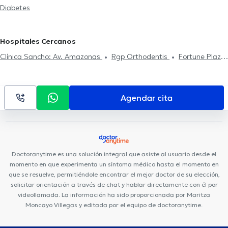
Diabetes
Hospitales Cercanos
Clínica Sancho: Av. Amazonas
Rgp Orthodentis
Fortune Plaza
Business Center
Centro de La Visión (Doctores Gabela)
Rogteam Dental Studio
Clínica Sancho: Av. 6 de Diciembre
Smile District
CEPI Centro de la Piel
Hospital Metropolitano
Agendar cita
Centro Médico Citimed
Clínica Sancho: Citimed
Mentalmed
Centro Médico Meditrópoli
Hospital Axxis
Kenzen Medical
Center
Centro Quirúrgico Da Vinci
Fortune Plaza Torre
Alemania
Hospital de los Valles
Consultorio Quito
Medical
Doctoranytime es una solución integral que asiste al usuario desde el
Vision UIO
momento en que experimenta un síntoma médico hasta el momento en
que se resuelve, permitiéndole encontrar el mejor doctor de su elección,
solicitar orientación a través de chat y hablar directamente con él por
videollamada. La información ha sido proporcionada por Maritza
Moncayo Villegas y editada por el equipo de doctoranytime.