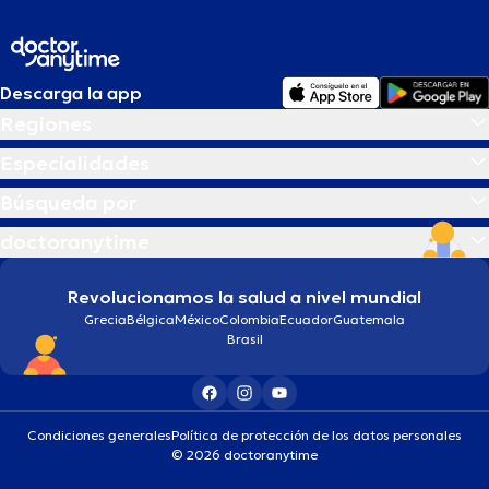
Descarga la app
Regiones
Especialidades
Búsqueda por
doctoranytime
Revolucionamos la salud a nivel mundial
Grecia
Bélgica
México
Colombia
Ecuador
Guatemala
Brasil
Condiciones generales
Política de protección de los datos personales
© 2026 doctoranytime