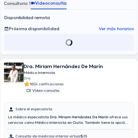
Videoconsulta
Consultorio 1
Disponibilidad remota
Próxima disponibilidad
Ver más horarios
Dra. Miriam Hernández De Marín
Médico Internista
Dra.
|
10
4 calificaciones
Vídeo-consulta
Sobre el especialista
La médico especialista
Dra. Miriam Hernández De Marín
ofrece sus
servicios como Médico Internista en Quito. También tiene la opción
de agendar una cita médica vía videollamada. La Dra. acepta citas
con las siguientes aseguradoras: Consulta privada. El precio de la
Consulta de medicina interna virtual
$25