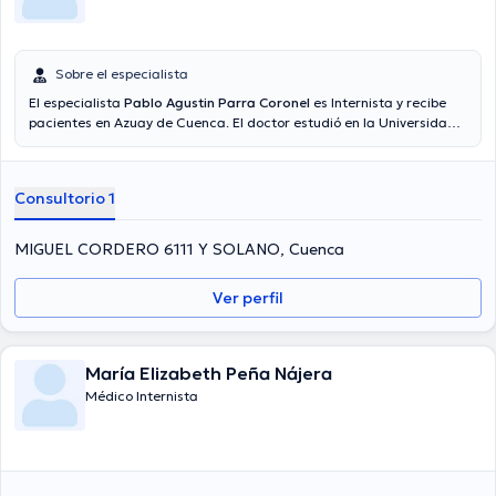
Sobre el especialista
El especialista
Pablo Agustin Parra Coronel
es Internista y recibe
pacientes en Azuay de Cuenca. El doctor estudió en la Universidad
Católica De Lovaina y tiene amplios conocimientos en su área de
especialidad. El profesional de la salud tiene varios años de
experiencia laboral en su campo de estudio. Al igual, él se ha
Consultorio 1
desempeñado como miembro de diversas asociaciones médicas.
Pablo Agustin Parra Coronel ha contribuido en considerables
conferencias con la finalidad de tener una formación continua en
MIGUEL CORDERO 6111 Y SOLANO, Cuenca
su ámbito de especialización y ha publicado numerosos
comunicados.
Ver perfil
María Elizabeth Peña Nájera
Médico Internista