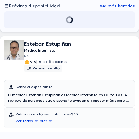
Próxima disponibilidad
Ver más horarios
Esteban Estupiñan
Médico Internista
Dr.
|
9.8
18 calificaciones
Vídeo-consulta
Sobre el especialista
El médico
Esteban Estupiñan
es Médico Internista en Quito. Las 14
reviews de personas que dispone te ayudan a conocer más sobre él.
El Dr. cuenta con la opción de consulta mediante video. El doctor
acepta citas con las siguientes aseguradoras: Consulta privada,
Vídeo-consulta paciente nuevo
$35
Vía reembolso con cualquier aseguradora. El precio de la consulta
Ver todos los precios
con el Dr. Esteban Estupiñan es de a partir de $60.