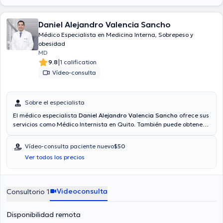
Daniel Alejandro Valencia Sancho
Médico Especialista en Medicina Interna, Sobrepeso y
obesidad
MD
|
9.8
1 calification
Vídeo-consulta
Sobre el especialista
El médico especialista
Daniel Alejandro Valencia Sancho
ofrece sus
servicios como Médico Internista en Quito. También puede obtener
una consulta médica mediante consulta mediante video.
Aseguradoras tales como BMI, Humana, Vía reembolso con
Vídeo-consulta paciente nuevo
$50
cualquier aseguradora son aceptadas. El precio de la consulta con
Ver todos los precios
el doctor Daniel Alejandro Valencia Sancho es de a partir de $60.
Videoconsulta
Consultorio 1
Disponibilidad remota