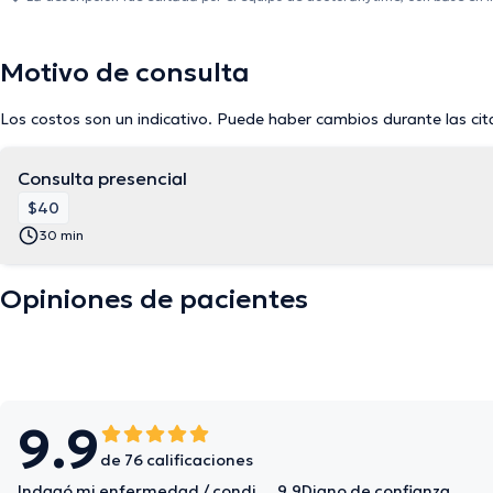
Motivo de consulta
Los costos son un indicativo. Puede haber cambios durante las cit
Consulta presencial
$40
30 min
Opiniones de pacientes
9.9
de 76 calificaciones
Indagó mi enfermedad / condición en detalle
9.9
Digno de confianza