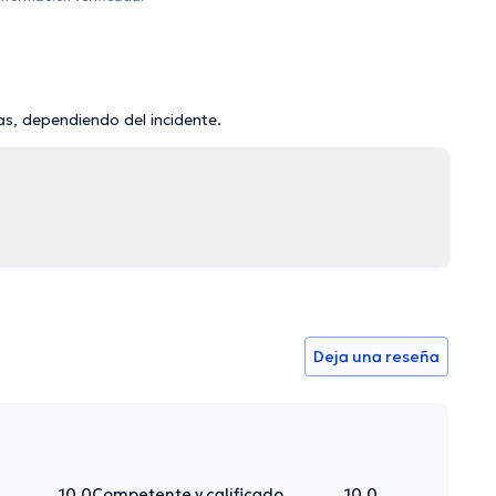
as, dependiendo del incidente.
Deja una reseña
10.0
Competente y calificado
10.0