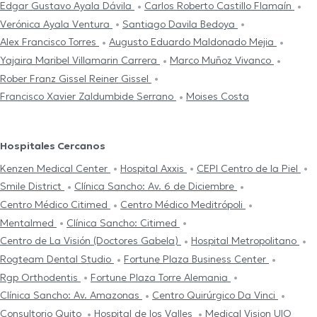
Edgar Gustavo Ayala Dávila
Carlos Roberto Castillo Flamaín
Verónica Ayala Ventura
Santiago Davila Bedoya
Alex Francisco Torres
Augusto Eduardo Maldonado Mejia
Yajaira Maribel Villamarin Carrera
Marco Muñoz Vivanco
Rober Franz Gissel Reiner Gissel
Francisco Xavier Zaldumbide Serrano
Moises Costa
Hospitales Cercanos
Kenzen Medical Center
Hospital Axxis
CEPI Centro de la Piel
Smile District
Clínica Sancho: Av. 6 de Diciembre
Centro Médico Citimed
Centro Médico Meditrópoli
Mentalmed
Clínica Sancho: Citimed
Centro de La Visión (Doctores Gabela)
Hospital Metropolitano
Rogteam Dental Studio
Fortune Plaza Business Center
Rgp Orthodentis
Fortune Plaza Torre Alemania
Clínica Sancho: Av. Amazonas
Centro Quirúrgico Da Vinci
Consultorio Quito
Hospital de los Valles
Medical Vision UIO