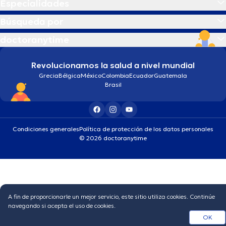
Especialidades
Búsqueda por
doctoranytime
Revolucionamos la salud a nivel mundial
Grecia
Bélgica
México
Colombia
Ecuador
Guatemala
Brasil
Condiciones generales
Política de protección de los datos personales
© 2026 doctoranytime
A fin de proporcionarle un mejor servicio, este sitio utiliza cookies. Continúe
navegando si acepta el uso de cookies.
OK