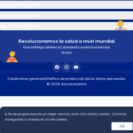
Especialidades
Búsqueda por
doctoranytime
Revolucionamos la salud a nivel mundial
Grecia
Bélgica
México
Colombia
Ecuador
Guatemala
Brasil
Condiciones generales
Política de protección de los datos personales
© 2026 doctoranytime
A fin de proporcionarle un mejor servicio, este sitio utiliza cookies. Continúe
navegando si acepta el uso de cookies.
OK