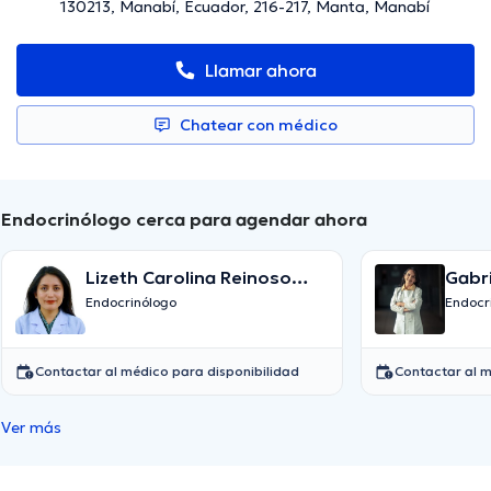
130213, Manabí, Ecuador, 216-217, Manta, Manabí
Llamar ahora
Chatear con médico
Endocrinólogo cerca para agendar ahora
Lizeth Carolina Reinoso
Gabri
Torres
Endocrinólogo
Endocr
Contactar al médico para disponibilidad
Contactar al m
Ver más