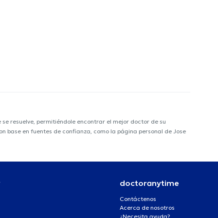
e resuelve, permitiéndole encontrar el mejor doctor de su
 con base en fuentes de confianza, como la página personal de Jose
r
doctoranytime
Contáctenos
Acerca de nosotros
¿Necesita ayuda?