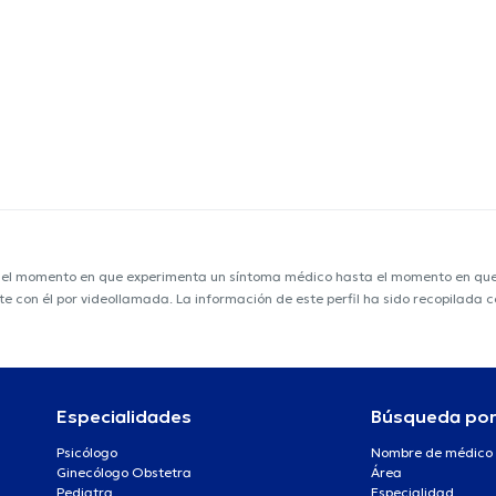
e el momento en que experimenta un síntoma médico hasta el momento en que s
nte con él por videollamada. La información de este perfil ha sido recopilada
Especialidades
Búsqueda po
Psicólogo
Nombre de médico
Ginecólogo Obstetra
Área
Pediatra
Especialidad