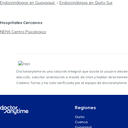
Endocrinólogos en Guayaquil
Endocrinólogos en Quito Sur
Hospitales Cercanos
NEHA Centro Psicologico
Doctoranytime es una solución integral que asiste al usuario desd
elección, solicitar orientación a través de chat y hablar directame
Cedeno Torres y ha sido verificada por el equipo de doctoranytime.
Regiones
Quito
Cuenca
Guayaquil