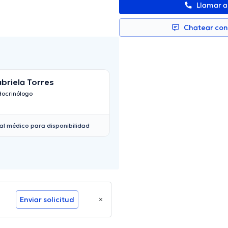
Llamar 
Chatear co
briela Torres
Marcelo Reyes
docrinólogo
Endocrinólogo
al médico para disponibilidad
Enviar solicitud