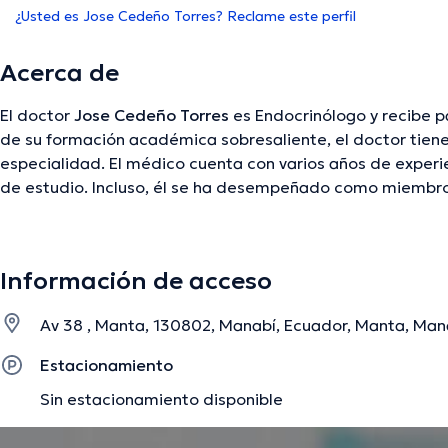
¿Usted es Jose Cedeño Torres? Reclame este perfil
Acerca de
El doctor
Jose Cedeño Torres
es Endocrinólogo y recibe 
de su formación académica sobresaliente, el doctor tiene
especialidad. El médico cuenta con varios años de experi
de estudio. Incluso, él se ha desempeñado como miembro
médicas. Jose Cedeño Torres ha formado parte en innume
meta de tener una formación continua en su campo de esp
importantes comunicados.
Información de acceso
Av 38 , Manta, 130802, Manabí, Ecuador, Manta, Man
La descripción fue editada por el equipo de doctoranytime, con base en infor
Estacionamiento
Sin estacionamiento disponible