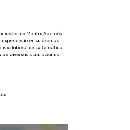
pacientes en Manta. Además
 experiencia en su área de
encia laboral en su temática
 de diversas asociaciones
rables conferencias con la
ecialización y ha difundido
abí
mación verificada.