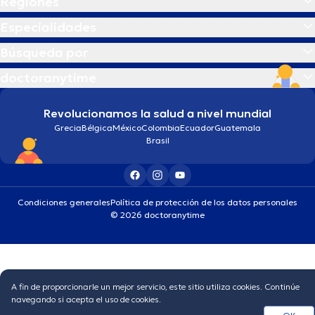
Regiones
Especialidades
Búsqueda por
doctoranytime
Revolucionamos la salud a nivel mundial
Grecia
Bélgica
México
Colombia
Ecuador
Guatemala
Brasil
Condiciones generales
Política de protección de los datos personales
© 2026 doctoranytime
A fin de proporcionarle un mejor servicio, este sitio utiliza cookies. Continúe
navegando si acepta el uso de cookies.