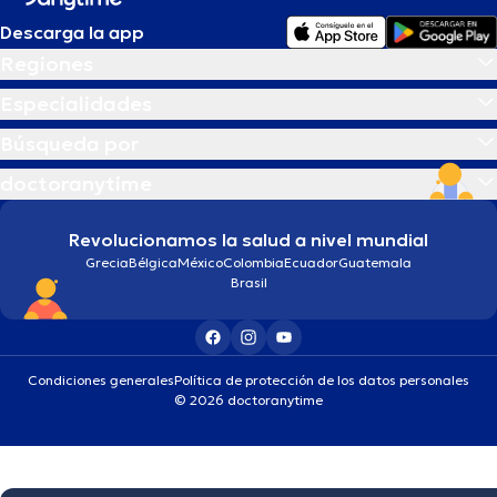
Descarga la app
Regiones
Especialidades
Búsqueda por
doctoranytime
Revolucionamos la salud a nivel mundial
Grecia
Bélgica
México
Colombia
Ecuador
Guatemala
Brasil
Condiciones generales
Política de protección de los datos personales
© 2026 doctoranytime