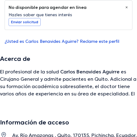
No disponible para agendar en línea
Hazles saber que tienes interés
Enviar solicitud
¿Usted es Carlos Benavides Aguirre? Reclame este perfil
Acerca de
El profesional de la salud
Carlos Benavides Aguirre
es
Cirujano General y admite pacientes en Quito. Adicional a
su formación académica sobresaliente, el doctor tiene
varios años de experiencia en su área de especialidad. El
doctor lleva más de años de experiencia laboral en su
disciplina. Al igual, él ha participado como miembro de
diversas asociaciones médicas. Carlos Benavides Aguirre
Información de acceso
ha formado parte en abundantes conferencias con el
objetivo de tener una formación continua en su temática
Av. Río Amazonas , Quito, 170135, Pichincha, Ecuador,