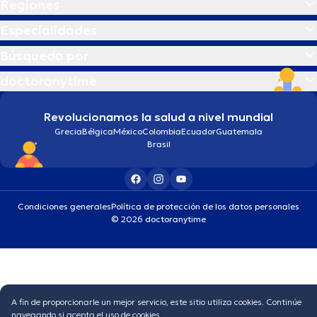
Regiones
Especialidades
Búsqueda por
doctoranytime
Revolucionamos la salud a nivel mundial
Grecia
Bélgica
México
Colombia
Ecuador
Guatemala
Brasil
Condiciones generales
Política de protección de los datos personales
© 2026 doctoranytime
A fin de proporcionarle un mejor servicio, este sitio utiliza cookies. Continúe
navegando si acepta el uso de cookies.