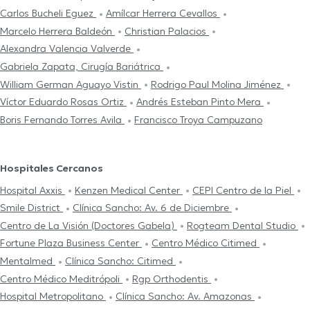
Carlos Bucheli Eguez
Amílcar Herrera Cevallos
Marcelo Herrera Baldeón
Christian Palacios
Alexandra Valencia Valverde
Gabriela Zapata, Cirugía Bariátrica
William German Aguayo Vistin
Rodrigo Paul Molina Jiménez
Víctor Eduardo Rosas Ortiz
Andrés Esteban Pinto Mera
Boris Fernando Torres Avila
Francisco Troya Campuzano
Hospitales Cercanos
Hospital Axxis
Kenzen Medical Center
CEPI Centro de la Piel
Smile District
Clínica Sancho: Av. 6 de Diciembre
Centro de La Visión (Doctores Gabela)
Rogteam Dental Studio
Fortune Plaza Business Center
Centro Médico Citimed
Mentalmed
Clínica Sancho: Citimed
Centro Médico Meditrópoli
Rgp Orthodentis
Hospital Metropolitano
Clínica Sancho: Av. Amazonas