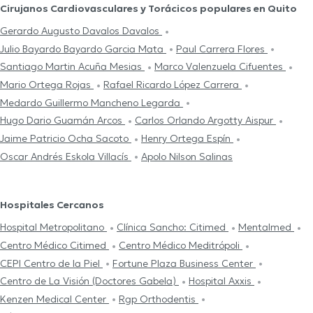
Cirujanos Cardiovasculares y Torácicos populares en Quito
Gerardo Augusto Davalos Davalos
Julio Bayardo Bayardo Garcia Mata
Paul Carrera Flores
Santiago Martin Acuña Mesias
Marco Valenzuela Cifuentes
Mario Ortega Rojas
Rafael Ricardo López Carrera
Medardo Guillermo Mancheno Legarda
Hugo Dario Guamán Arcos
Carlos Orlando Argotty Aispur
Jaime Patricio Ocha Sacoto
Henry Ortega Espín
Oscar Andrés Eskola Villacís
Apolo Nilson Salinas
Hospitales Cercanos
Hospital Metropolitano
Clínica Sancho: Citimed
Mentalmed
Centro Médico Citimed
Centro Médico Meditrópoli
CEPI Centro de la Piel
Fortune Plaza Business Center
Centro de La Visión (Doctores Gabela)
Hospital Axxis
Kenzen Medical Center
Rgp Orthodentis