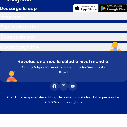
Descarga la app
Regiones
Especialidades
Búsqueda por
doctoranytime
Revolucionamos la salud a nivel mundial
Grecia
Bélgica
México
Colombia
Ecuador
Guatemala
Brasil
Condiciones generales
Política de protección de los datos personales
© 2026 doctoranytime