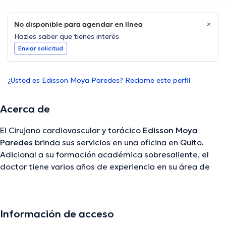
No disponible para agendar en línea
Hazles saber que tienes interés
Enviar solicitud
¿Usted es Edisson Moya Paredes? Reclame este perfil
Acerca de
El Cirujano cardiovascular y torácico
Edisson Moya
Paredes
brinda sus servicios en una oficina en Quito.
Adicional a su formación académica sobresaliente, el
doctor tiene varios años de experiencia en su área de
especialidad. El profesional de la salud tiene varios años
de experiencia laboral en su disciplina. Del mismo modo,
él ha participado como miembro de diversas
Información de acceso
asociaciones médicas. Edisson Moya Paredes ha