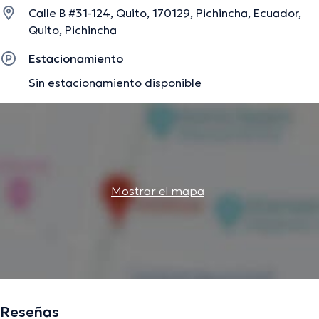
contribuido en innumerables conferencias con la finalidad
Calle B #31-124, Quito, 170129, Pichincha, Ecuador,
de tener una formación continua en su ámbito de
Quito, Pichincha
especialización y ha publicado numerosos comunicados.
Estacionamiento
Sin estacionamiento disponible
La descripción fue editada por el equipo de doctoranytime, con base en
información verificada.
Mostrar el mapa
Reseñas