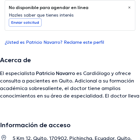
No disponible para agendar en línea
Hazles saber que tienes interés
Enviar solicitud
¿Usted es Patricio Navarro? Reclame este perfil
Acerca de
El especialista
Patricio Navarro
es Cardiólogo y ofrece
consulta a pacientes en Quito. Adicional a su formación
académica sobresaliente, el doctor tiene amplios
conocimientos en su área de especialidad. El doctor lleva
más de años de experiencia laboral en su ámbito de
estudio. Del mismo modo, él se ha desempeñado como
miembro de diversas asociaciones médicas. Patricio
Información de acceso
Navarro ha intervenido en incontables conferencias con el
ideal de tener una formación continua en su ámbito de
5 Km 12, Quito, 170902, Pichincha, Ecuador, Quito,