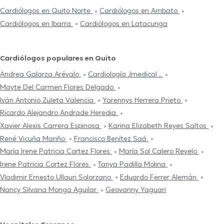
Cardiólogos en Quito Norte
Cardiólogos en Ambato
Cardiólogos en Ibarra
Cardiólogos en Latacunga
Cardiólogos populares en Quito
Andrea Galarza Arévalo
Cardiología Jmedical .
Mayte Del Carmen Flores Delgado
Iván Antonio Zuleta Valencia
Yarennys Herrera Prieto
Ricardo Alejandro Andrade Heredia
Xavier Alexis Carrera Espinosa
Karina Elizabeth Reyes Saltos
René Vicuña Mariño
Francisco Benítez Saá
María Irene Patricia Cortez Flores
María Sol Calero Revelo
Irene Patricia Cortez Flores
Tanya Padilla Molina
Vladimir Ernesto Ullauri Solorzano
Eduardo Ferrer Alemán
Nancy Silvana Monga Aguilar
Geovanny Yaguari