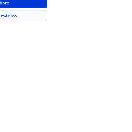
ahora
n médico
René Vicuña Mariño
Cardiólogo