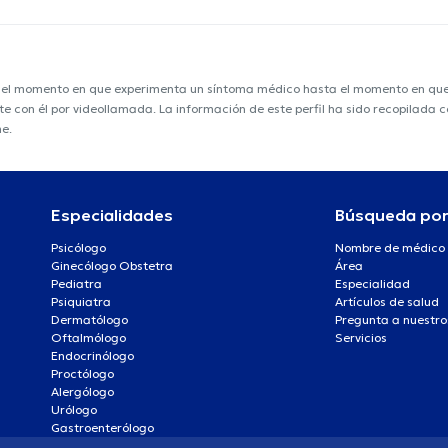
e el momento en que experimenta un síntoma médico hasta el momento en que s
nte con él por videollamada. La información de este perfil ha sido recopilada
me.
Especialidades
Búsqueda po
Psicólogo
Nombre de médico
Ginecólogo Obstetra
Área
Pediatra
Especialidad
Psiquiatra
Artículos de salud
Dermatólogo
Pregunta a nuestro
Oftalmólogo
Servicios
Endocrinólogo
Proctólogo
Alergólogo
Urólogo
Gastroenterólogo