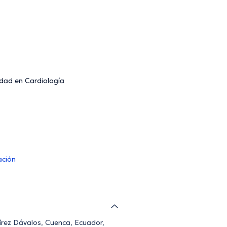
idad en Cardiología
ación
írez Dávalos, Cuenca, Ecuador,