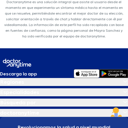
Doctoranytime es una solución integral que asiste al usuario desde el
momento en que experimenta un síntoma médico hasta el momento en
que se resuelve, permitiéndole encontrar el mejor doctor de su elección,
solicitar orientación a través de chat y hablar directamente con él por
videollamada. La información de este perfil ha sido recopilada con base
en fuentes de confianza, como la página personal de Mayra Sanchez y
ha sido verificada por el equipo de doctoranytime.
Descarga la app
Regiones
Especialidades
Búsqueda por
doctoranytime
Revolucionamos la salud a nivel mundial