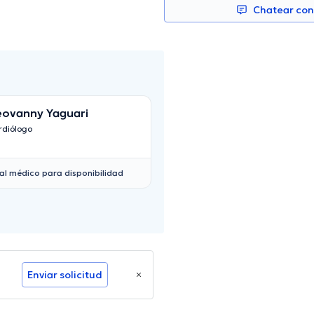
Chatear co
ovanny Yaguari
Nancy Silvana M
Aguilar
rdiólogo
Cardiólogo
al médico para disponibilidad
Enviar solicitud