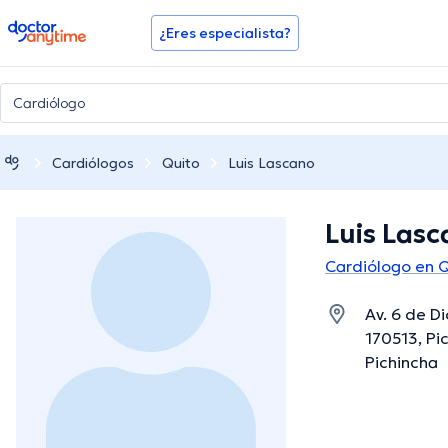
doctoranytime
¿Eres especialista?
Cardiólogos
Quito
Luis Lascano
Luis Las
Cardiólogo en 
Av. 6 de D
170513, Pi
Pichincha