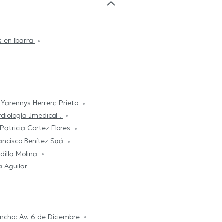
s en Ibarra
Yarennys Herrera Prieto
diología Jmedical .
 Patricia Cortez Flores
ancisco Benítez Saá
dilla Molina
 Aguilar
ancho: Av. 6 de Diciembre