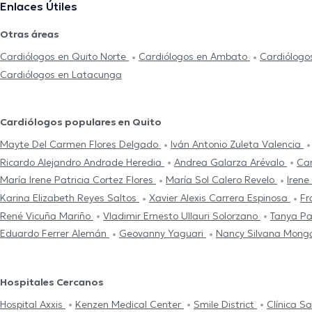
Enlaces Útiles
Otras áreas
Cardiólogos en Quito Norte
Cardiólogos en Ambato
Cardiólogo
Cardiólogos en Latacunga
Cardiólogos populares en Quito
Mayte Del Carmen Flores Delgado
Iván Antonio Zuleta Valencia
Ricardo Alejandro Andrade Heredia
Andrea Galarza Arévalo
Car
María Irene Patricia Cortez Flores
María Sol Calero Revelo
Irene
Karina Elizabeth Reyes Saltos
Xavier Alexis Carrera Espinosa
Fr
René Vicuña Mariño
Vladimir Ernesto Ullauri Solorzano
Tanya Pa
Eduardo Ferrer Alemán
Geovanny Yaguari
Nancy Silvana Monga
Hospitales Cercanos
Hospital Axxis
Kenzen Medical Center
Smile District
Clínica S