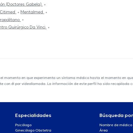
ión (Doctores Gabela)
 Citimed
Mentalmed
tropolitano
tro Quirúrgico Da Vinci
e el momento en que experimenta un síntoma médico hasta el momento en que s
nte con él por videollamada. La información de este perfil ha sido recopilada
Especialidades
Búsqueda po
Psicólogo
Nombre de médico
Ginecólogo Obstetra
Área