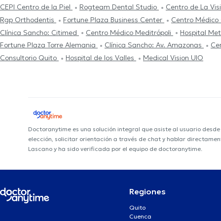
CEPI Centro de la Piel
Rogteam Dental Studio
Centro de La Vis
Rgp Orthodentis
Fortune Plaza Business Center
Centro Médico
Clínica Sancho: Citimed
Centro Médico Meditrópoli
Hospital Me
Fortune Plaza Torre Alemania
Clínica Sancho: Av. Amazonas
Cen
Consultorio Quito
Hospital de los Valles
Medical Vision UIO
Doctoranytime es una solución integral que asiste al usuario desd
elección, solicitar orientación a través de chat y hablar directame
Lascano y ha sido verificada por el equipo de doctoranytime.
Regiones
Quito
Cuenca