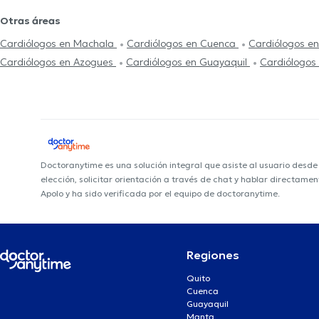
Otras áreas
Cardiólogos en Machala
Cardiólogos en Cuenca
Cardiólogos en
Cardiólogos en Azogues
Cardiólogos en Guayaquil
Cardiólogos
Doctoranytime es una solución integral que asiste al usuario desd
elección, solicitar orientación a través de chat y hablar directame
Apolo y ha sido verificada por el equipo de doctoranytime.
Regiones
Quito
Cuenca
Guayaquil
Manta