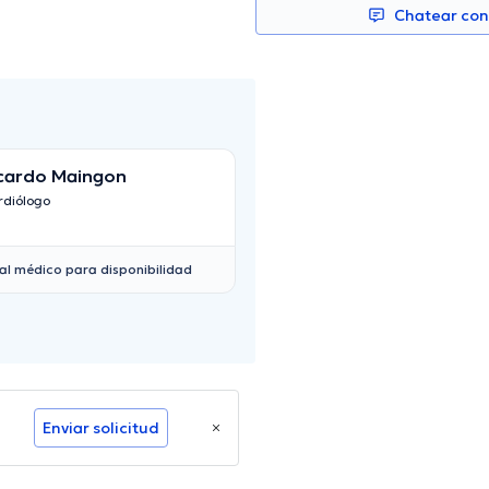
Chatear co
cardo Maingon
Alvaro Gudiño
rdiólogo
Cardiólogo
al médico para disponibilidad
Enviar solicitud