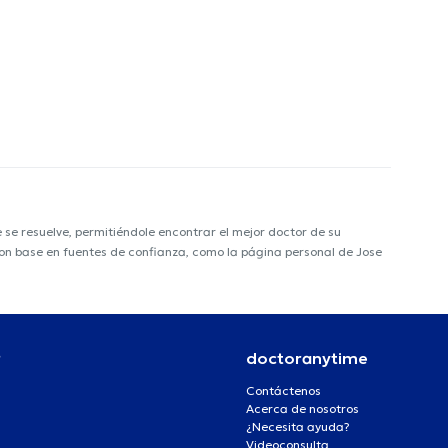
e resuelve, permitiéndole encontrar el mejor doctor de su
 con base en fuentes de confianza, como la página personal de Jose
r
doctoranytime
Contáctenos
Acerca de nosotros
¿Necesita ayuda?
Videoconsulta