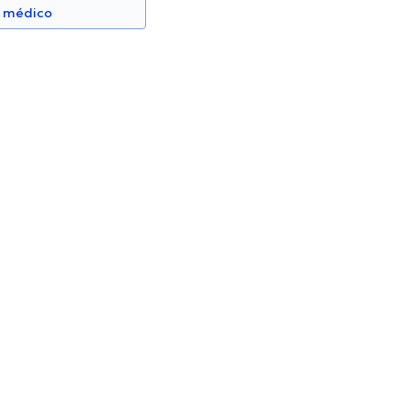
n médico
Claudio Galarza Maldonado
Reumatólogo