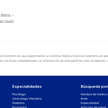
 Ibarra
 en Quito
e el momento en que experimenta un síntoma médico hasta el momento en que s
nte con él por videollamada. La información de este perfil ha sido recopilada
Especialidades
Búsqueda po
Psicólogo
Nombre de médico
Ginecólogo Obstetra
Área
Pediatra
Especialidad
Psiquiatra
Artículos de salud