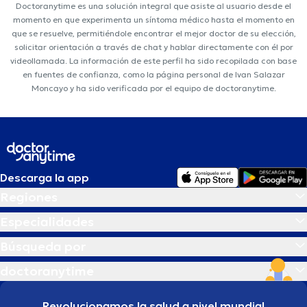
Doctoranytime es una solución integral que asiste al usuario desde el
momento en que experimenta un síntoma médico hasta el momento en
que se resuelve, permitiéndole encontrar el mejor doctor de su elección,
solicitar orientación a través de chat y hablar directamente con él por
videollamada. La información de este perfil ha sido recopilada con base
en fuentes de confianza, como la página personal de Ivan Salazar
Moncayo y ha sido verificada por el equipo de doctoranytime.
Descarga la app
Regiones
Especialidades
Búsqueda por
doctoranytime
Revolucionamos la salud a nivel mundial