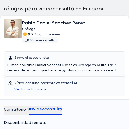
Urólogos para videoconsulta en Ecuador
Pablo Daniel Sanchez Perez
Urólogo
|
9.7
3 calificaciones
Vídeo-consulta
Sobre el especialista
El médico
Pablo Daniel Sanchez Perez
es Urólogo en Quito. Las 3
reviews de usuarios que tiene te ayudan a conocer más sobre él. El
especialista cuenta con servicio de consulta mediante video.
Aseguradoras tales como Confiamed medicina prepagada,
Vídeo-consulta paciente existente
$40
Consulta privada, Cruz blanca medicina prepagada son aceptadas.
Ver todos los precios
Videoconsulta
Consultorio 1
Disponibilidad remota