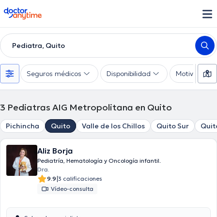
doctoranytime
Pediatra, Quito
Seguros médicos
Disponibilidad
Motivo de co
3
Pediatras AIG Metropolitana en Quito
Pichincha
Quito
Valle de los Chillos
Quito Sur
Quit
Aliz Borja
Pediatría, Hematología y Oncología infantil.
Dra.
|
9.9
3 calificaciones
Vídeo-consulta