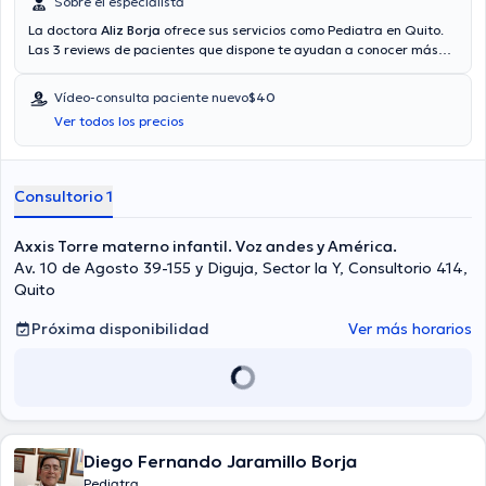
Sobre el especialista
La doctora
Aliz Borja
ofrece sus servicios como Pediatra en Quito.
Las 3 reviews de pacientes que dispone te ayudan a conocer más
acerca de ella. La doctora dispone de la opción de videollamada.
Aseguradoras tales como BMI, Ecuasanitas, Pan-American Life son
Vídeo-consulta paciente nuevo
$40
aceptadas.
Ver todos los precios
Consultorio 1
Axxis Torre materno infantil. Voz andes y América.
Av. 10 de Agosto 39-155 y Diguja, Sector la Y, Consultorio 414,
Quito
Próxima disponibilidad
Ver más horarios
Diego Fernando Jaramillo Borja
Pediatra