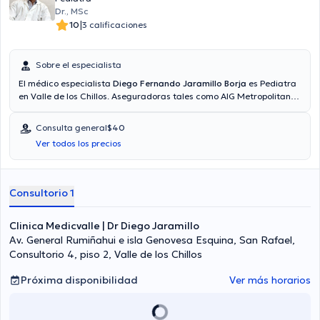
Dr., MSc
|
10
3 calificaciones
Sobre el especialista
El médico especialista
Diego Fernando Jaramillo Borja
es Pediatra
en Valle de los Chillos. Aseguradoras tales como AIG Metropolitana,
Pan-American Life, Vía reembolso con cualquier aseguradora son
aceptadas. El precio de la consulta con el doctor Diego Fernando
Consulta general
$40
Jaramillo Borja es de $40. Algunos de los servicios médicos
Ver todos los precios
ofrecidos en el consultorio son: Control de crecimiento y desarrollo,
Trastornos alimenticios, Trastornos de sueño, Vacunación.
Consultorio 1
Clinica Medicvalle | Dr Diego Jaramillo
Av. General Rumiñahui e isla Genovesa Esquina, San Rafael,
Consultorio 4, piso 2, Valle de los Chillos
Próxima disponibilidad
Ver más horarios