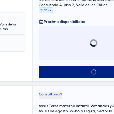
Consultorio 4, piso 2, Valle de los Chillos
9,1 km
Próxima disponibilidad
Valle de los
e, Vía
onsulta con el
cios médicos
astornos
Ver más horarios
Consultorio 1
Axxis Torre materno infantil. Voz andes y
Av. 10 de Agosto 39-155 y Diguja, Sector la 