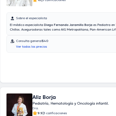
|
Sobre el especialista
El médico especialista
Diego Fernando Jaramillo Borja
es Pediatra en 
Chillos. Aseguradoras tales como AIG Metropolitana, Pan-American Lif
reembolso con cualquier aseguradora son aceptadas. El precio de la c
doctor Diego Fernando Jaramillo Borja es de $40. Algunos de los servi
Consulta general
$40
ofrecidos en el consultorio son: Control de crecimiento y desarrollo, Tr
Ver todos los precios
alimenticios, Trastornos de sueño, Vacunación.
Aliz Borja
Pediatría, Hematología y Oncología infantil.
Dra.
|
9.9
3 calificaciones