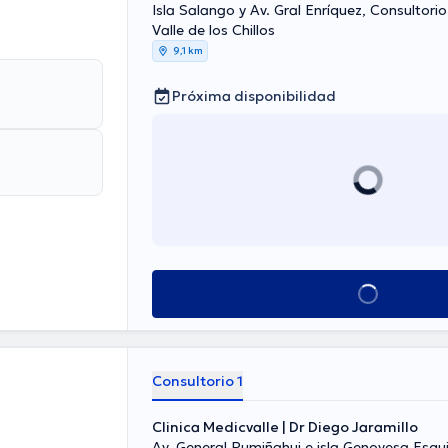
Isla Salango y Av. Gral Enríquez, Consultorio
Valle de los Chillos
9,1 km
Próxima disponibilidad
Ver más horarios
Consultorio 1
Clinica Medicvalle | Dr Diego Jaramillo
Av. General Rumiñahui e isla Genovesa Esqu