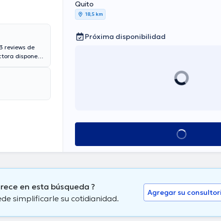
Quito
18,5 km
Próxima disponibilidad
3 reviews de
ctora dispone
tas, Pan-
Ver más horarios
arece en esta búsqueda ?
Agregar su consultor
 simplificarle su cotidianidad.