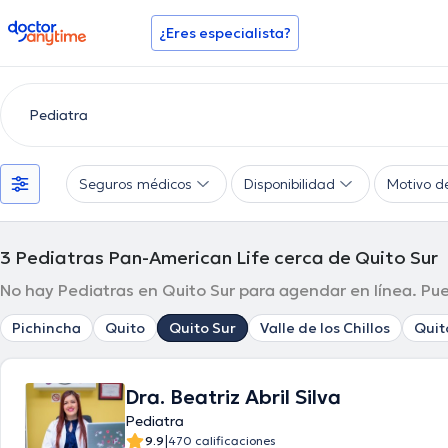
doctoranytime
¿Eres especialista?
Seguros médicos
Disponibilidad
Motivo d
3
Pediatras Pan-American Life cerca de Quito Sur
No hay Pediatras en Quito Sur para agendar en línea. Pue
Pichincha
Quito
Quito Sur
Valle de los Chillos
Quit
Dra. Beatriz Abril Silva
Pediatra
|
9.9
470 calificaciones