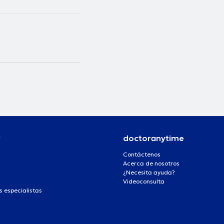
r
doctoranytime
Contáctenos
Acerca de nosotros
¿Necesita ayuda?
Videoconsulta
s especialistas