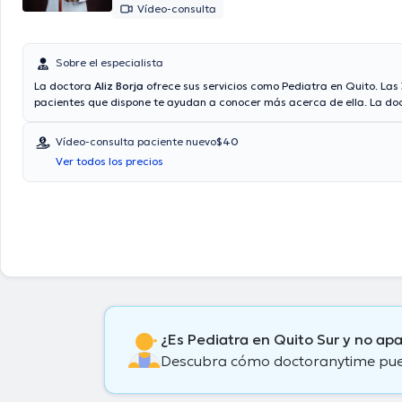
Vídeo-consulta
Sobre el especialista
La doctora
Aliz Borja
ofrece sus servicios como Pediatra en Quito. Las 
pacientes que dispone te ayudan a conocer más acerca de ella. La do
de la opción de videollamada. Aseguradoras tales como BMI, Ecuasani
American Life son aceptadas.
Vídeo-consulta paciente nuevo
$40
Ver todos los precios
¿Es Pediatra en Quito Sur y no ap
Descubra cómo doctoranytime puede